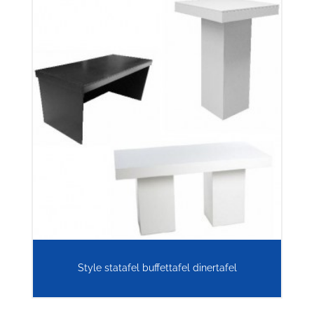
Style statafel buffettafel dinertafel