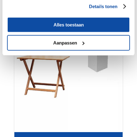
Statafels hangtafels bartafels
Details tonen
Alles toestaan
Aanpassen