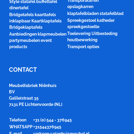
Transportkarren
Style statafel buffettafel
opslagkarren
dinertafel
klaptafelbladen statafelblad
Bridgetafels kaarttafels
Spreekgestoel katheder
inklapbaar Kaartklaptafels
spreekgestoelte
Bridgeklaptafels
Toelevering Uitbesteding
Aanbiedingen klapmeubelen
houtbewerking
partymeubelen event
products
Transport opties
CONTACT
Meubelfabriek Niënhuis
BV
Galileistraat 35
7131 PE Lichtenvoorde (NL)
Telefoon
+31 (0) 544 - 376945
WHATSAPP
+31544376945
E-mail
verkoop@nienhuismeubel.nl