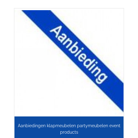
Aanbiedingen klapmeubelen partymeubelen event
products