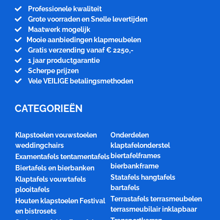
Professionele kwaliteit
Grote voorraden en Snelle levertijden
Maatwerk mogelijk
Mooie aanbiedingen klapmeubelen
Gratis verzending vanaf € 2250,-
1 jaar productgarantie
Scherpe prijzen
Vele VEILIGE betalingsmethoden
CATEGORIEËN
Klapstoelen vouwstoelen
Onderdelen
weddingchairs
klaptafelonderstel
biertafelframes
Examentafels tentamentafels
bierbankframe
Biertafels en bierbanken
Statafels hangtafels
Klaptafels vouwtafels
bartafels
plooitafels
Terrastafels terrasmeubelen
Houten klapstoelen Festival
terrasmeubilair inklapbaar
en bistrosets