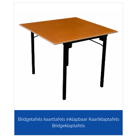
Bridgetafels kaarttafels inklapbaar Kaartklaptafels
Bridgeklaptafels