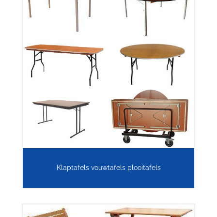
Klaptafels vouwtafels plooitafels