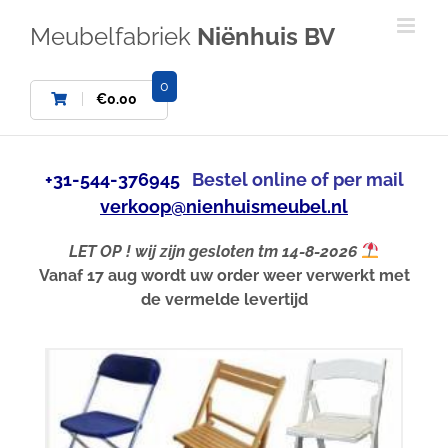
Ga
naar
Meubelfabriek
Niënhuis BV
inhoud
0
€
0.00
+31-544-376945
Bestel online of per mail
verkoop@nienhuismeubel.nl
LET OP ! wij zijn gesloten tm 14-8-2026
Vanaf 17 aug wordt uw order weer verwerkt met
de vermelde levertijd