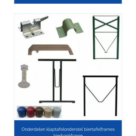
Onderdelen klaptafelonderstel biertafelframes
bierbankframe