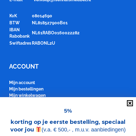
KvK
08014690
BTW
NL818527900B01
IBAN
NL61RABO0160022282
Rabobank
Swiftadres
RABONL2U
ACCOUNT
Mijn account
Mijn bestellingen
Mijn winkelwagen
5%
KLANTENSERVICE
korting op je eerste bestelling, speciaal
Algemene voorwaarden +
voor jou
(v.a. € 500,- , m.u.v. aanbiedingen)
Garantie (PDF)