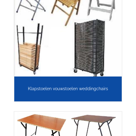
Klapstoelen vouwstoelen weddingchairs