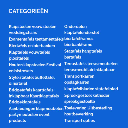
CATEGORIEËN
Klapstoelen vouwstoelen
Onderdelen
weddingchairs
klaptafelonderstel
biertafelframes
Examentafels tentamentafels
bierbankframe
Biertafels en bierbanken
Statafels hangtafels
Klaptafels vouwtafels
bartafels
plooitafels
Terrastafels terrasmeubelen
Houten klapstoelen Festival
terrasmeubilair inklapbaar
en bistrosets
Transportkarren
Style statafel buffettafel
opslagkarren
dinertafel
klaptafelbladen statafelblad
Bridgetafels kaarttafels
Spreekgestoel katheder
inklapbaar Kaartklaptafels
spreekgestoelte
Bridgeklaptafels
Toelevering Uitbesteding
Aanbiedingen klapmeubelen
houtbewerking
partymeubelen event
products
Transport opties