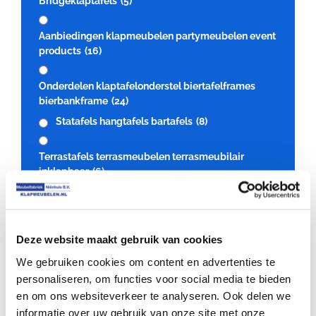
Bridgeklaptafels
(5)
Aanbiedingen klapmeubelen partymeubelen event
products
(16)
Onderdelen klaptafelonderstel biertafelframes
bierbankframe
(24)
Statafels hangtafels bartafels
(8)
Terrastafels terrasmeubelen terrasmeubilair
inklapbaar
(6)
Transportkarren opslagkarren
(9)
klaptafelbladen statafelblad
(5)
Spreekgestoel katheder spreekgestoelte
(1)
Deze website maakt gebruik van cookies
Toelevering Uitbesteding houtbewerking
(7)
We gebruiken cookies om content en advertenties te
Transport opties
(6)
personaliseren, om functies voor social media te bieden
en om ons websiteverkeer te analyseren. Ook delen we
Resetten
informatie over uw gebruik van onze site met onze