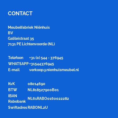
CONTACT
Meubelfabriek Niënhuis
BV
Galileistraat 35
7131 PE Lichtenvoorde (NL)
Telefoon
+31 (0) 544 - 376945
WHATSAPP
+31544376945
E-mail
verkoop@nienhuismeubel.nl
KvK
08014690
BTW
NL818527900B01
IBAN
NL61RABO0160022282
Rabobank
Swiftadres
RABONL2U