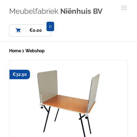
Ga
naar
Meubelfabriek
Niënhuis BV
inhoud
0
€
0.00
Home
Webshop
€
32.50