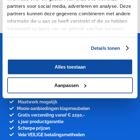
partners voor social media, adverteren en analyse. Deze
partners kunnen deze gegevens combineren met andere
informatie die u aan ze heeft verstrekt of die ze hebben
verzameld op basis van uw gebruik van hun services.
Details tonen
Meubelfabriek
Niënhuis
Alles toestaan
PROFITEER VAN ONZE KENNIS
Aanpassen
Professionele kwaliteit
Grote voorraden en Snelle levertijden
Maatwerk mogelijk
Mooie aanbiedingen klapmeubelen
Gratis verzending vanaf € 2250,-
1 jaar productgarantie
Scherpe prijzen
Vele VEILIGE betalingsmethoden