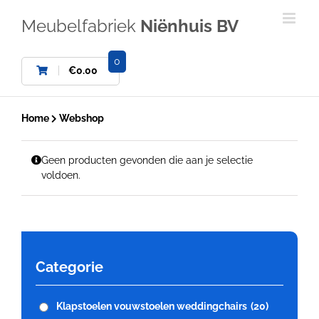
Ga
naar
Meubelfabriek
Niënhuis BV
inhoud
0
€
0.00
Home
Webshop
Geen producten gevonden die aan je selectie
voldoen.
Categorie
Klapstoelen vouwstoelen weddingchairs
(20)