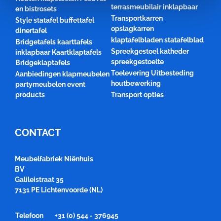
terrasmeubilair inklapbaar
en bistrosets
Transportkarren
Style statafel buffettafel
opslagkarren
dinertafel
klaptafelbladen statafelblad
Bridgetafels kaarttafels
Spreekgestoel katheder
inklapbaar Kaartklaptafels
spreekgestoelte
Bridgeklaptafels
Toelevering Uitbesteding
Aanbiedingen klapmeubelen
houtbewerking
partymeubelen event
products
Transport opties
CONTACT
Meubelfabriek Niënhuis
BV
Galileistraat 35
7131 PE Lichtenvoorde (NL)
Telefoon
+31 (0) 544 - 376945