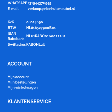
WHATSAPP
+31544376945
E-mail
verkoop@nienhuismeubel.nl
KvK
08014690
BTW
NL818527900B01
IBAN
NL61RABO0160022282
Rabobank
Swiftadres
RABONL2U
ACCOUNT
Mijn account
Mijn bestellingen
Mijn winkelwagen
KLANTENSERVICE