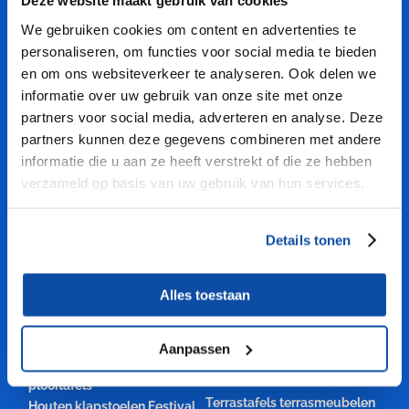
PROFITEER VAN ONZE KENNIS
Deze website maakt gebruik van cookies
We gebruiken cookies om content en advertenties te
Professionele kwaliteit
personaliseren, om functies voor social media te bieden
Grote voorraden en Snelle levertijden
en om ons websiteverkeer te analyseren. Ook delen we
Maatwerk mogelijk
informatie over uw gebruik van onze site met onze
Mooie aanbiedingen klapmeubelen
partners voor social media, adverteren en analyse. Deze
Gratis verzending vanaf € 2250,-
partners kunnen deze gegevens combineren met andere
1 jaar productgarantie
informatie die u aan ze heeft verstrekt of die ze hebben
Scherpe prijzen
verzameld op basis van uw gebruik van hun services.
Vele VEILIGE betalingsmethoden
CATEGORIEËN
Details tonen
Klapstoelen vouwstoelen
Onderdelen
Alles toestaan
weddingchairs
klaptafelonderstel
biertafelframes
Examentafels tentamentafels
bierbankframe
Biertafels en bierbanken
Aanpassen
Statafels hangtafels
Klaptafels vouwtafels
bartafels
plooitafels
Terrastafels terrasmeubelen
Houten klapstoelen Festival