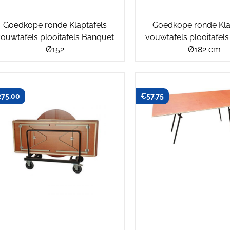
Goedkope ronde Klaptafels
Goedkope ronde Kla
ouwtafels plooitafels Banquet
vouwtafels plooitafel
Ø152
Ø182 cm
275.00
€
57.75