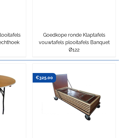
ooitafels
Goedkope ronde Klaptafels
echthoek
vouwtafels plooitafels Banquet
Ø122
€
325.00