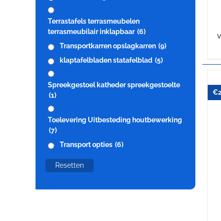
Terrastafels terrasmeubelen
terrasmeubilair inklapbaar
(6)
v
Transportkarren opslagkarren
(9)
klaptafelbladen statafelblad
(5)
Spreekgestoel katheder spreekgestoelte
€
(1)
Toelevering Uitbesteding houtbewerking
(7)
Transport opties
(6)
Resetten