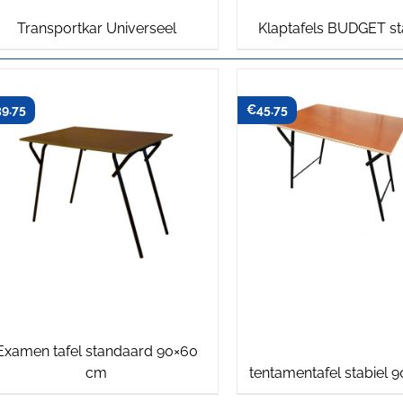
Transportkar Universeel
Klaptafels BUDGET s
39.75
€
45.75
Examen tafel standaard 90×60
cm
tentamentafel stabiel 