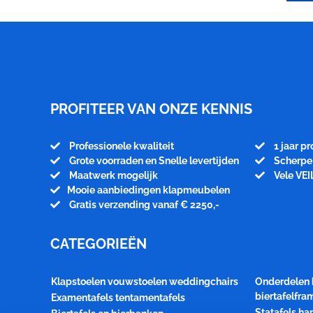
Meubelfabriek
Niënhuis
PROFITEER VAN ONZE KENNIS
Professionele kwaliteit
1 jaar p
Grote voorraden en Snelle levertijden
Scherpe 
Maatwerk mogelijk
Vele VEI
Mooie aanbiedingen klapmeubelen
Gratis verzending vanaf € 2250,-
CATEGORIEËN
Klapstoelen vouwstoelen weddingchairs
Onderdelen 
biertafelfr
Examentafels tentamentafels
Statafels ha