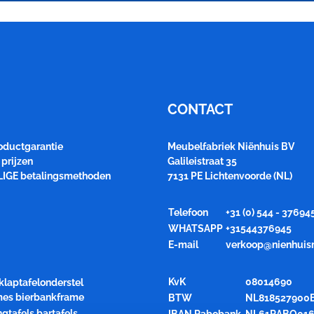
CONTACT
roductgarantie
Meubelfabriek Niënhuis BV
prijzen
Galileistraat 35
LIGE betalingsmethoden
7131 PE Lichtenvoorde (NL)
Telefoon
+31 (0) 544 - 37694
WHATSAPP
+31544376945
E-mail
verkoop@nienhuis
KvK
08014690
klaptafelonderstel
ames bierbankframe
BTW
NL818527900
ngtafels bartafels