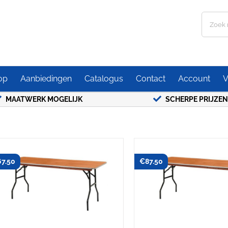
Zoeken
naar:
op
Aanbiedingen
Catalogus
Contact
Account
V
MAATWERK MOGELIJK
SCHERPE PRIJZEN
67.50
€
87.50