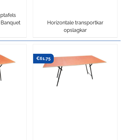
ptafels
s Banquet
Horizontale transportkar
opslagkar
€
61.75