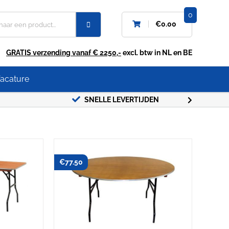
0
€
0.00
GRATIS verzending vanaf € 2250,-
excl. btw in NL en BE
acature
SNELLE LEVERTIJDEN
GRATIS
€
77.50