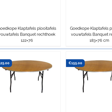
oedkope Klaptafels plooitafels
Goedkope Klaptafels pl
vouwtafels Banquet rechthoek
vouwtafels Banquet r
122×76
183×76 cm
125.00
€
155.00