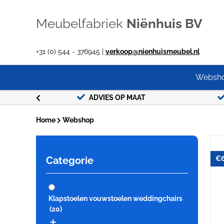
Ga
naar
Meubelfabriek
Niënhuis BV
inhoud
+31 (0) 544 - 376945 |
verkoop@nienhuismeubel.nl
Websh
G !
ADVIES OP MAAT
Home
Webshop
Categorie
€
Klapstoelen vouwstoelen weddingchairs
(20)