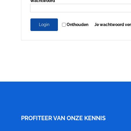
Vereist
Wachtwoord
*
Login
Onthouden
Je wachtwoord ve
Meubelfabriek
Niënhuis
PROFITEER VAN ONZE KENNIS