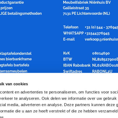
roductgarantie
Meubelfabriek Niënhuis BV
prijzen
Galileistraat 35
LIGE betalingsmethoden
7131 PE Lichtenvoorde (NL)
Telefoon
+31 (0) 544 - 37694
WHATSAPP
+31544376945
E-mail
verkoop@nienhuis
KvK
08014690
klaptafelonderstel
ames bierbankframe
BTW
NL818527900
ngtafels bartafels
IBAN Rabobank
NL61RABO016
 terrasmeubelen
Swiftadres
RABONL2U
air inklapbaar
rren opslagkarren
ik van cookies
den statafelblad
ontent en advertenties te personaliseren, om functies voor soci
el katheder spreekgestoelte
erkeer te analyseren. Ook delen we informatie over uw gebruik 
 Uitbesteding houtbewerking
cial media, adverteren en analyse. Deze partners kunnen deze
ties
ormatie die u aan ze heeft verstrekt of die ze hebben verzameld
es.