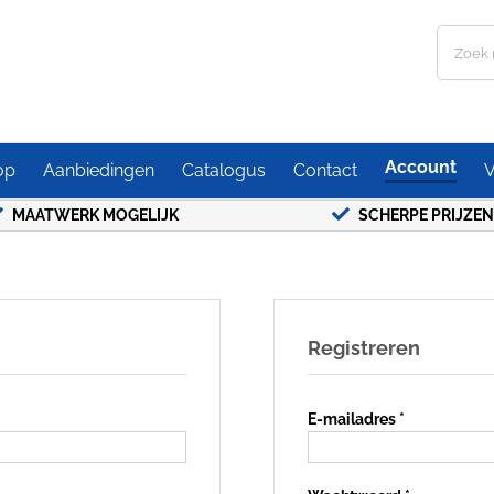
Zoeken
naar:
Account
op
Aanbiedingen
Catalogus
Contact
V
MAATWERK MOGELIJK
SCHERPE PRIJZEN
Registreren
Vereist
E-mailadres
*