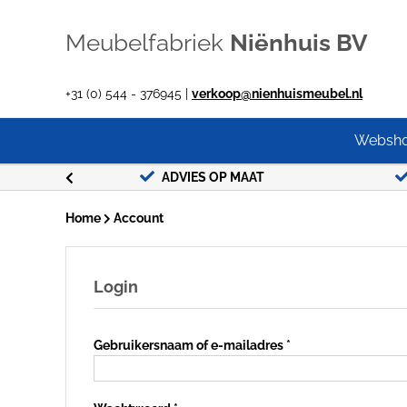
Ga
naar
Meubelfabriek
Niënhuis BV
inhoud
+31 (0) 544 - 376945 |
verkoop@nienhuismeubel.nl
Websh
G !
ADVIES OP MAAT
Home
Account
Login
Vereist
Gebruikersnaam of e-mailadres
*