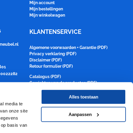
Mijn account
Mijn bestellingen
Mijn winkelwagen
5
KLANTENSERVICE
meubel.nl
Algemene voorwaarden + Garantie (PDF)
Privacy verklaring (PDF)
Disclaimer (PDF)
Retour formulier (PDF)
B01
0022282
Catalogus (PDF)
Gewichten van de producten (PDF)
Alles toestaan
al media te
van onze site
Aanpassen
 gegevens
 op basis van