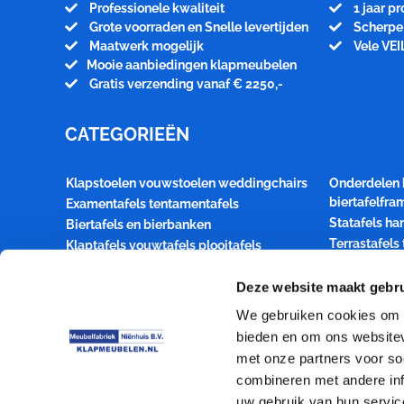
Professionele kwaliteit
1 jaar p
Grote voorraden en Snelle levertijden
Scherpe 
Maatwerk mogelijk
Vele VEI
Mooie aanbiedingen klapmeubelen
Gratis verzending vanaf € 2250,-
CATEGORIEËN
Klapstoelen vouwstoelen weddingchairs
Onderdelen 
biertafelfr
Examentafels tentamentafels
Statafels ha
Biertafels en bierbanken
Terrastafels
Klaptafels vouwtafels plooitafels
terrasmeubil
Houten klapstoelen Festival en bistrosets
Transportka
Deze website maakt gebru
Style statafel buffettafel dinertafel
klaptafelbla
Bridgetafels kaarttafels inklapbaar
We gebruiken cookies om c
Spreekgesto
Kaartklaptafels Bridgeklaptafels
bieden en om ons websitev
Toelevering
Aanbiedingen klapmeubelen
met onze partners voor so
partymeubelen event products
Transport op
combineren met andere inf
uw gebruik van hun servic