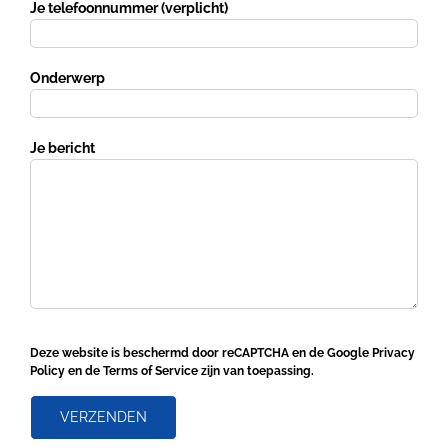
Je telefoonnummer (verplicht)
Onderwerp
Je bericht
Gelieve dit veld leeg te laten.
Gelieve dit veld leeg te laten.
Deze website is beschermd door reCAPTCHA en de Google
Privacy
Policy
en de
Terms of Service
zijn van toepassing.