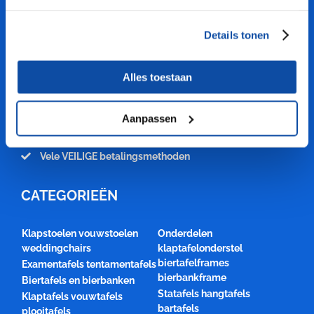
PROFITEER VAN ONZE KENNIS
Details tonen
Professionele kwaliteit
Grote voorraden en Snelle levertijden
Alles toestaan
Maatwerk mogelijk
Mooie aanbiedingen klapmeubelen
Gratis verzending vanaf € 2250,-
Aanpassen
1 jaar productgarantie
Scherpe prijzen
Vele VEILIGE betalingsmethoden
CATEGORIEËN
Klapstoelen vouwstoelen
Onderdelen
weddingchairs
klaptafelonderstel
biertafelframes
Examentafels tentamentafels
bierbankframe
Biertafels en bierbanken
Statafels hangtafels
Klaptafels vouwtafels
bartafels
plooitafels