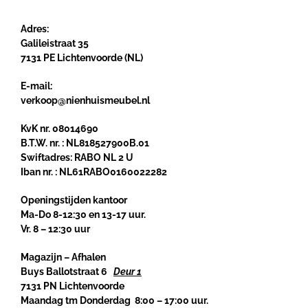
Adres
:
Galileistraat 35
7131 PE Lichtenvoorde (NL)
E-mail
:
verkoop@nienhuismeubel.nl
KvK nr. 08014690
B.T.W. nr. : NL818527900B.01
Swiftadres: RABO NL 2 U
Iban nr. : NL61RABO0160022282
Openingstijden kantoor
Ma-Do 8-12:30 en 13-17 uur.
Vr. 8 – 12:30 uur
Magazijn – Afhalen
Buys Ballotstraat 6
Deur 1
7131 PN Lichtenvoorde
Maandag tm Donderdag 8:00 – 17:00 uur.