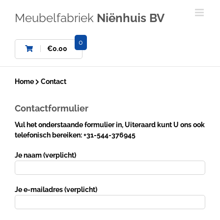
Ga
naar
Meubelfabriek
Niënhuis BV
inhoud
0
€
0.00
Home
Contact
Contactformulier
Vul het onderstaande formulier in, Uiteraard kunt U ons ook
telefonisch bereiken: +31-544-376945
Je naam (verplicht)
Je e-mailadres (verplicht)