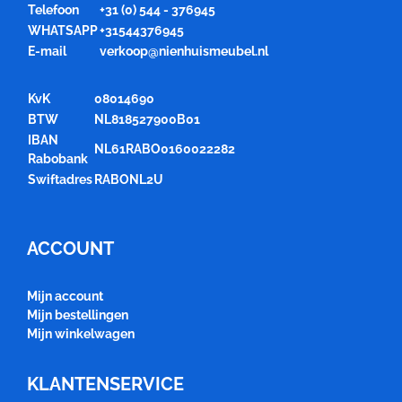
Telefoon
+31 (0) 544 - 376945
WHATSAPP
+31544376945
E-mail
verkoop@nienhuismeubel.nl
KvK
08014690
BTW
NL818527900B01
IBAN
NL61RABO0160022282
Rabobank
Swiftadres
RABONL2U
ACCOUNT
Mijn account
Mijn bestellingen
Mijn winkelwagen
KLANTENSERVICE