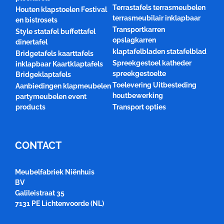
Terrastafels terrasmeubelen
Houten klapstoelen Festival
terrasmeubilair inklapbaar
en bistrosets
Transportkarren
Style statafel buffettafel
opslagkarren
dinertafel
klaptafelbladen statafelblad
Bridgetafels kaarttafels
Spreekgestoel katheder
inklapbaar Kaartklaptafels
spreekgestoelte
Bridgeklaptafels
Toelevering Uitbesteding
Aanbiedingen klapmeubelen
houtbewerking
partymeubelen event
products
Transport opties
CONTACT
Meubelfabriek Niënhuis
BV
Galileistraat 35
7131 PE Lichtenvoorde (NL)