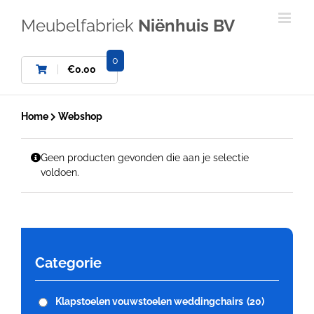
Ga
naar
Meubelfabriek
Niënhuis BV
inhoud
0
€
0.00
Home
Webshop
Geen producten gevonden die aan je selectie
voldoen.
Categorie
Klapstoelen vouwstoelen weddingchairs
(20)