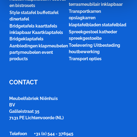
terrasmeubilair inklapbaar
en bistrosets
Transportkarren
Style statafel buffettafel
opslagkarren
dinertafel
klaptafelbladen statafelblad
Bridgetafels kaarttafels
Spreekgestoel katheder
inklapbaar Kaartklaptafels
spreekgestoelte
Bridgeklaptafels
Toelevering Uitbesteding
Aanbiedingen klapmeubelen
houtbewerking
partymeubelen event
products
Transport opties
CONTACT
Meubelfabriek Niënhuis
BV
Galileistraat 35
7131 PE Lichtenvoorde (NL)
Telefoon
+31 (0) 544 - 376945