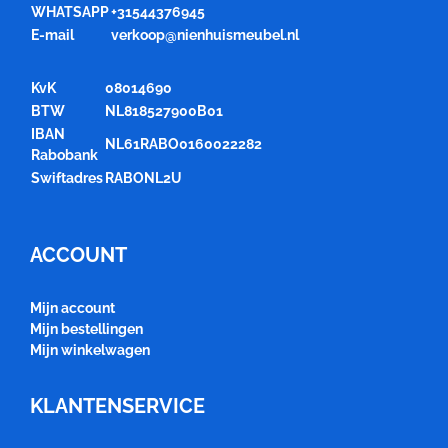
WHATSAPP
+31544376945
E-mail
verkoop@nienhuismeubel.nl
KvK
08014690
BTW
NL818527900B01
IBAN
NL61RABO0160022282
Rabobank
Swiftadres
RABONL2U
ACCOUNT
Mijn account
Mijn bestellingen
Mijn winkelwagen
KLANTENSERVICE