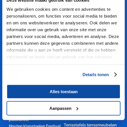
PROFITEER VAN ONZE KENNIS
Deze website maakt gebruik van cookies
We gebruiken cookies om content en advertenties te
Professionele kwaliteit
personaliseren, om functies voor social media te bieden
Grote voorraden en Snelle levertijden
en om ons websiteverkeer te analyseren. Ook delen we
Maatwerk mogelijk
informatie over uw gebruik van onze site met onze
Mooie aanbiedingen klapmeubelen
partners voor social media, adverteren en analyse. Deze
Gratis verzending vanaf € 2250,-
partners kunnen deze gegevens combineren met andere
1 jaar productgarantie
informatie die u aan ze heeft verstrekt of die ze hebben
Scherpe prijzen
verzameld op basis van uw gebruik van hun services.
Vele VEILIGE betalingsmethoden
CATEGORIEËN
Details tonen
Klapstoelen vouwstoelen
Onderdelen
Alles toestaan
weddingchairs
klaptafelonderstel
biertafelframes
Examentafels tentamentafels
bierbankframe
Biertafels en bierbanken
Aanpassen
Statafels hangtafels
Klaptafels vouwtafels
bartafels
plooitafels
Terrastafels terrasmeubelen
Houten klapstoelen Festival