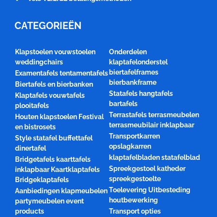
CATEGORIEËN
Klapstoelen vouwstoelen
Onderdelen
weddingchairs
klaptafelonderstel
biertafelframes
Examentafels tentamentafels
bierbankframe
Biertafels en bierbanken
Statafels hangtafels
Klaptafels vouwtafels
bartafels
plooitafels
Terrastafels terrasmeubelen
Houten klapstoelen Festival
terrasmeubilair inklapbaar
en bistrosets
Transportkarren
Style statafel buffettafel
opslagkarren
dinertafel
klaptafelbladen statafelblad
Bridgetafels kaarttafels
Spreekgestoel katheder
inklapbaar Kaartklaptafels
spreekgestoelte
Bridgeklaptafels
Toelevering Uitbesteding
Aanbiedingen klapmeubelen
houtbewerking
partymeubelen event
products
Transport opties