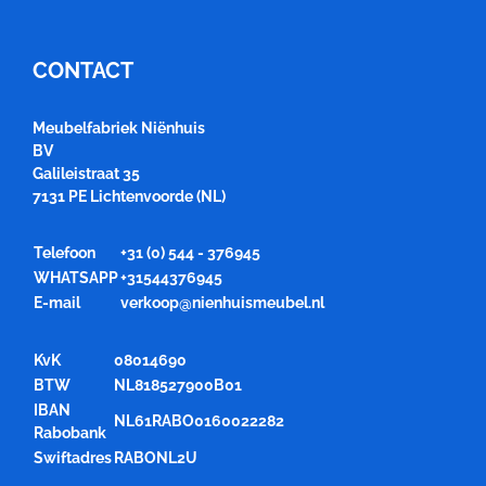
CONTACT
Meubelfabriek Niënhuis
BV
Galileistraat 35
7131 PE Lichtenvoorde (NL)
Telefoon
+31 (0) 544 - 376945
WHATSAPP
+31544376945
E-mail
verkoop@nienhuismeubel.nl
KvK
08014690
BTW
NL818527900B01
IBAN
NL61RABO0160022282
Rabobank
Swiftadres
RABONL2U