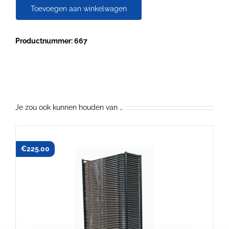
plooistoel
Toevoegen aan winkelwagen
Nienhuis
Epoxy
frame
Productnummer: 667
aantal
Je zou ook kunnen houden van …
€
225.00