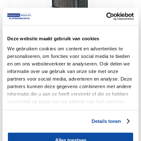
Deze website maakt gebruik van cookies
Transportkar voor klapstoelen Nienhuis
We gebruiken cookies om content en advertenties te
personaliseren, om functies voor social media te bieden
en om ons websiteverkeer te analyseren. Ook delen we
Sale !
informatie over uw gebruik van onze site met onze
€
€
12.75
12.00
partners voor social media, adverteren en analyse. Deze
partners kunnen deze gegevens combineren met andere
informatie die u aan ze heeft verstrekt of die ze hebben
verzameld op basis van uw gebruik van hun services.
Details tonen
Alles toestaan