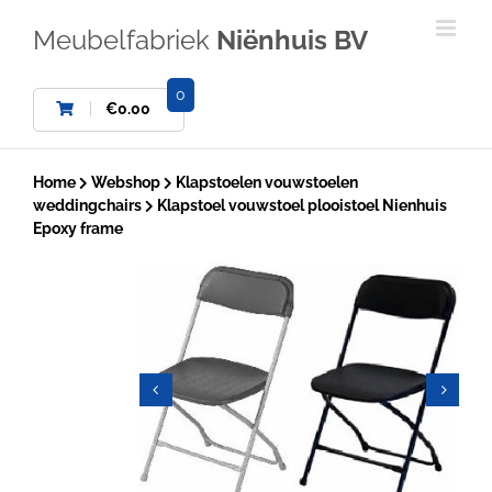
Ga
naar
Meubelfabriek
Niënhuis BV
inhoud
0
€
0.00
Home
Webshop
Klapstoelen vouwstoelen
weddingchairs
Klapstoel vouwstoel plooistoel Nienhuis
Epoxy frame