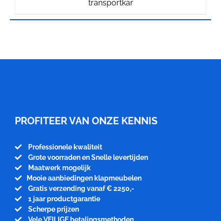
transportkar
prijs
prijs
was:
is:
€862.50.
€850.00.
Meubelfabriek
Niënhuis
PROFITEER VAN ONZE KENNIS
Professionele kwaliteit
Grote voorraden en Snelle levertijden
Maatwerk mogelijk
Mooie aanbiedingen klapmeubelen
Gratis verzending vanaf € 2250,-
1 jaar productgarantie
Scherpe prijzen
Vele VEILIGE betalingsmethoden