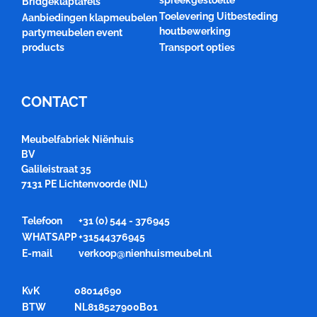
spreekgestoelte
Bridgeklaptafels
Toelevering Uitbesteding
Aanbiedingen klapmeubelen
houtbewerking
partymeubelen event
products
Transport opties
CONTACT
Meubelfabriek Niënhuis
BV
Galileistraat 35
7131 PE Lichtenvoorde (NL)
Telefoon
+31 (0) 544 - 376945
WHATSAPP
+31544376945
E-mail
verkoop@nienhuismeubel.nl
KvK
08014690
BTW
NL818527900B01