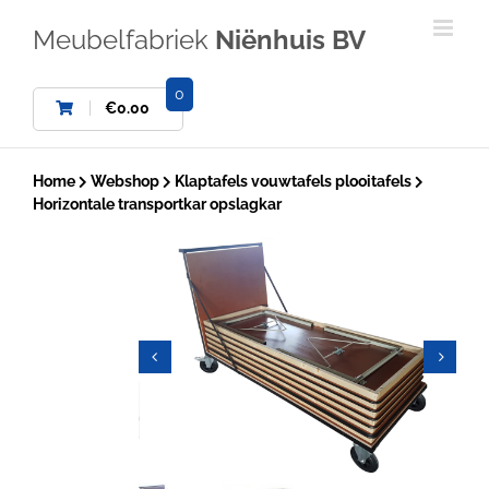
Ga
naar
Meubelfabriek
Niënhuis BV
inhoud
0
€
0.00
Home
Webshop
Klaptafels vouwtafels plooitafels
Horizontale transportkar opslagkar