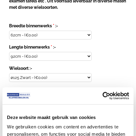
examen tafels etc . Uit voorraad leverbaar in diverse maten
met diverse wielsoorten.
Breedte binnenwerks
*
:-
Lengte binnenwerks
*
:-
Wielsoort :-
Horizontale
transportkar
Deze website maakt gebruik van cookies
opslagkar
Toevoegen aan winkelwagen
We gebruiken cookies om content en advertenties te
aantal
personaliseren, om functies voor social media te bieden