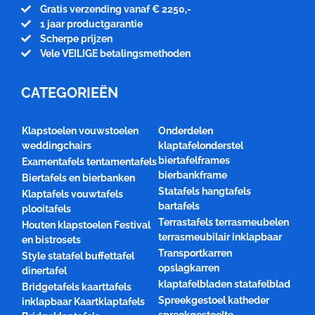
Gratis verzending vanaf € 2250,-
1 jaar productgarantie
Scherpe prijzen
Vele VEILIGE betalingsmethoden
CATEGORIEËN
Klapstoelen vouwstoelen
Onderdelen
weddingchairs
klaptafelonderstel
biertafelframes
Examentafels tentamentafels
bierbankframe
Biertafels en bierbanken
Statafels hangtafels
Klaptafels vouwtafels
bartafels
plooitafels
Terrastafels terrasmeubelen
Houten klapstoelen Festival
terrasmeubilair inklapbaar
en bistrosets
Transportkarren
Style statafel buffettafel
opslagkarren
dinertafel
klaptafelbladen statafelblad
Bridgetafels kaarttafels
Spreekgestoel katheder
inklapbaar Kaartklaptafels