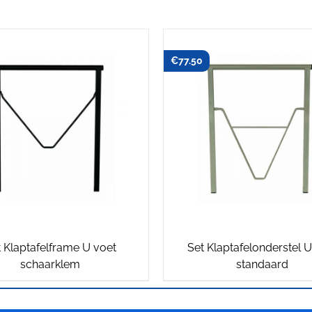
€
77.50
 Klaptafelframe U voet
Set Klaptafelonderstel U
schaarklem
standaard