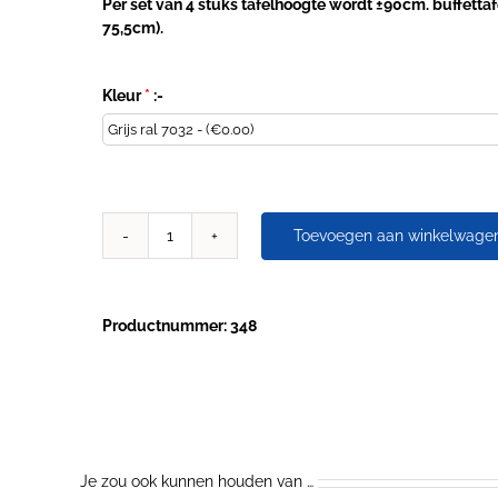
Per set van 4 stuks tafelhoogte wordt ±90cm. buffettafe
75,5cm).
Kleur
*
:-
Toevoegen aan winkelwage
Verlengpoten
voor
tafelhoogte
90cm
Productnummer: 348
voor
U-
voet
aantal
Je zou ook kunnen houden van …