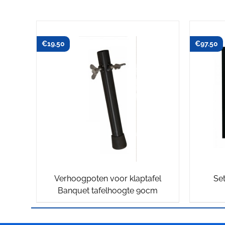
€
19.50
€
97.50
Verhoogpoten voor klaptafel
Set
Banquet tafelhoogte 90cm