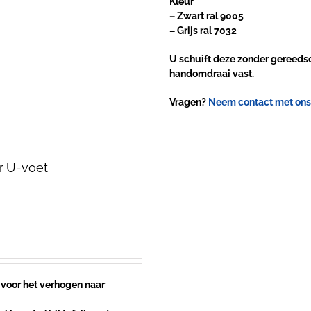
Kleur
– Zwart ral 9005
– Grijs ral 7032
U schuift deze zonder gereeds
handomdraai vast.
Vragen?
Neem contact met ons
r U-voet
 voor het verhogen naar