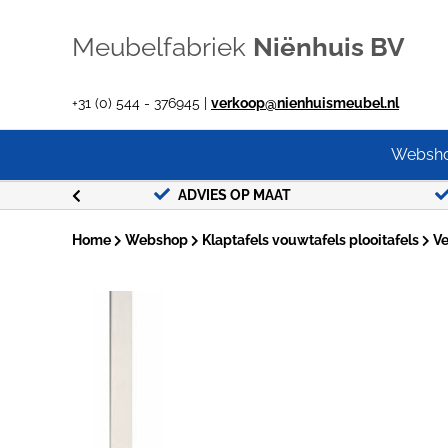
Ga
naar
Meubelfabriek
Niënhuis BV
inhoud
+31 (0) 544 - 376945 |
verkoop@nienhuismeubel.nl
Websh
G !
ADVIES OP MAAT
Home
Webshop
Klaptafels vouwtafels plooitafels
Ve