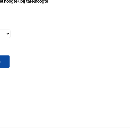
l hoogte ( bij tafelhoogte
n