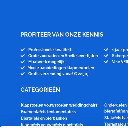
Meubelfabriek
Niënhuis
PROFITEER VAN ONZE KENNIS
Professionele kwaliteit
1 jaar p
Grote voorraden en Snelle levertijden
Scherpe 
Maatwerk mogelijk
Vele VEI
Mooie aanbiedingen klapmeubelen
Gratis verzending vanaf € 2250,-
CATEGORIEËN
Klapstoelen vouwstoelen weddingchairs
Onderdelen 
biertafelfr
Examentafels tentamentafels
Statafels ha
Biertafels en bierbanken
Terrastafels
Klaptafels vouwtafels plooitafels