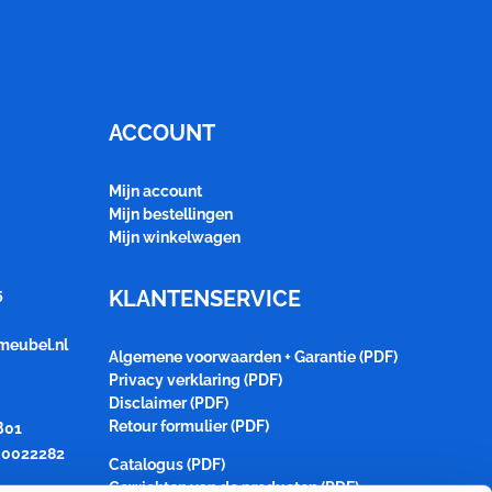
ACCOUNT
Mijn account
Mijn bestellingen
Mijn winkelwagen
5
KLANTENSERVICE
meubel.nl
Algemene voorwaarden + Garantie (PDF)
Privacy verklaring (PDF)
Disclaimer (PDF)
Retour formulier (PDF)
B01
0022282
Catalogus (PDF)
Gewichten van de producten (PDF)