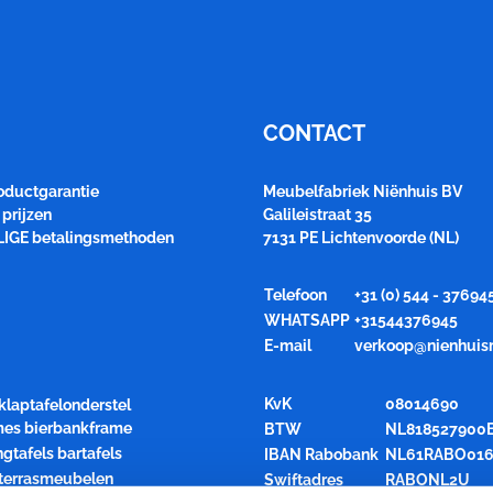
CONTACT
roductgarantie
Meubelfabriek Niënhuis BV
prijzen
Galileistraat 35
LIGE betalingsmethoden
7131 PE Lichtenvoorde (NL)
Telefoon
+31 (0) 544 - 37694
WHATSAPP
+31544376945
E-mail
verkoop@nienhuis
KvK
08014690
klaptafelonderstel
ames bierbankframe
BTW
NL818527900
ngtafels bartafels
IBAN Rabobank
NL61RABO016
 terrasmeubelen
Swiftadres
RABONL2U