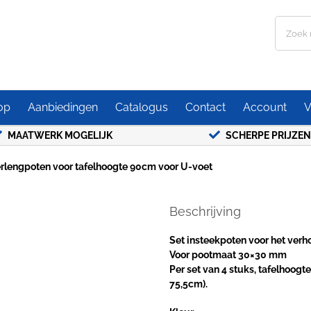
Zoeken
naar:
op
Aanbiedingen
Catalogus
Contact
Account
V
MAATWERK MOGELIJK
SCHERPE PRIJZEN
rlengpoten voor tafelhoogte 90cm voor U-voet
Beschrijving
Set insteekpoten voor het ver
Voor pootmaat 30×30 mm
Per set van 4 stuks, tafelhoogt
75,5cm).