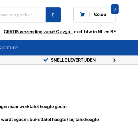
0
€
0.00
GRATIS verzending vanaf € 2250,-
excl. btw in NL en BE
acature
SNELLE LEVERTIJDEN
GRATIS
hogen naar werktafel hoogte 90cm.
e wordt ±90cm. buffettafel hoogte ( bij tafelhoogte