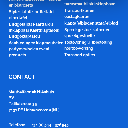
terrasmeubilair inklapbaar
en bistrosets
Transportkarren
Style statafel buffettafel
opslagkarren
dinertafel
klaptafelbladen statafelblad
Bridgetafels kaarttafels
Spreekgestoel katheder
inklapbaar Kaartklaptafels
spreekgestoelte
Bridgeklaptafels
Toelevering Uitbesteding
Aanbiedingen klapmeubelen
houtbewerking
partymeubelen event
products
Transport opties
CONTACT
Meubelfabriek Niënhuis
BV
Galileistraat 35
7131 PE Lichtenvoorde (NL)
Telefoon
+31 (0) 544 - 376945