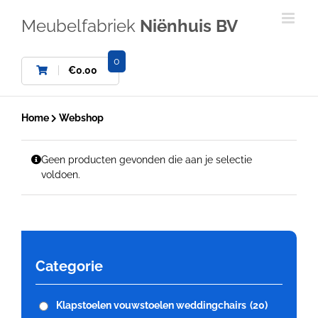
Ga
naar
Meubelfabriek
Niënhuis BV
inhoud
0
€
0.00
Home
Webshop
Geen producten gevonden die aan je selectie
voldoen.
Categorie
Klapstoelen vouwstoelen weddingchairs
(20)