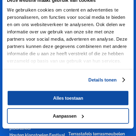
PROFITEER VAN ONZE KENNIS
Deze website maakt gebruik van cookies
We gebruiken cookies om content en advertenties te
Professionele kwaliteit
personaliseren, om functies voor social media te bieden
Grote voorraden en Snelle levertijden
en om ons websiteverkeer te analyseren. Ook delen we
Maatwerk mogelijk
informatie over uw gebruik van onze site met onze
Mooie aanbiedingen klapmeubelen
partners voor social media, adverteren en analyse. Deze
Gratis verzending vanaf € 2250,-
partners kunnen deze gegevens combineren met andere
1 jaar productgarantie
informatie die u aan ze heeft verstrekt of die ze hebben
Scherpe prijzen
verzameld op basis van uw gebruik van hun services.
Vele VEILIGE betalingsmethoden
CATEGORIEËN
Details tonen
Klapstoelen vouwstoelen
Onderdelen
Alles toestaan
weddingchairs
klaptafelonderstel
biertafelframes
Examentafels tentamentafels
bierbankframe
Biertafels en bierbanken
Aanpassen
Statafels hangtafels
Klaptafels vouwtafels
bartafels
plooitafels
Terrastafels terrasmeubelen
Houten klapstoelen Festival