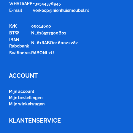
WHATSAPP
+31544376945
E-mail
verkoop@nienhuismeubel.nl
KvK
08014690
BTW
NL818527900B01
IBAN
NL61RABO0160022282
Rabobank
Swiftadres
RABONL2U
ACCOUNT
Mijn account
Mijn bestellingen
Mijn winkelwagen
KLANTENSERVICE