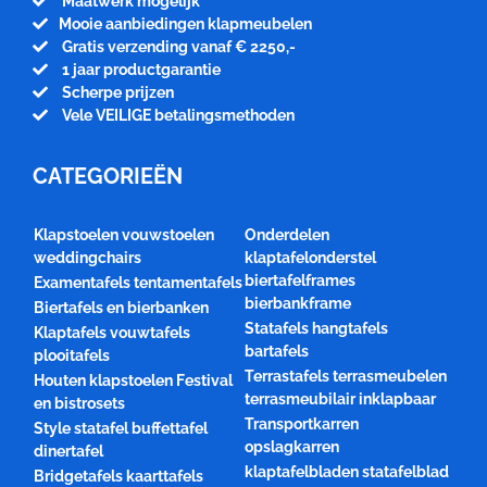
Maatwerk mogelijk
Mooie aanbiedingen klapmeubelen
Gratis verzending vanaf € 2250,-
1 jaar productgarantie
Scherpe prijzen
Vele VEILIGE betalingsmethoden
CATEGORIEËN
Klapstoelen vouwstoelen
Onderdelen
weddingchairs
klaptafelonderstel
biertafelframes
Examentafels tentamentafels
bierbankframe
Biertafels en bierbanken
Statafels hangtafels
Klaptafels vouwtafels
bartafels
plooitafels
Terrastafels terrasmeubelen
Houten klapstoelen Festival
terrasmeubilair inklapbaar
en bistrosets
Transportkarren
Style statafel buffettafel
opslagkarren
dinertafel
klaptafelbladen statafelblad
Bridgetafels kaarttafels