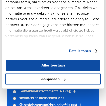
personaliseren, om functies voor social media te bieden
en om ons websiteverkeer te analyseren. Ook delen we
informatie over uw gebruik van onze site met onze
partners voor social media, adverteren en analyse. Deze
partners kunnen deze gegevens combineren met andere
informatie die u aan ze heeft verstrekt of die ze hebben
Montage werkzaamheden
verzameld op basis van uw gebruik van hun services.
Details tonen
Alles toestaan
Categorie
Aanpassen
Klapstoelen vouwstoelen weddingchairs
(20)
Examentafels tentamentafels
(24)
Biertafels en bierbanken
(16)
Klaptafels vouwtafels plooitafels
(55)