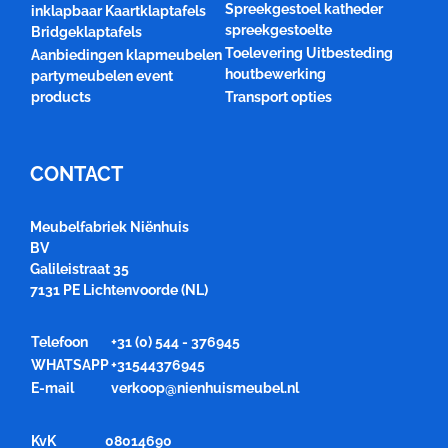
Spreekgestoel katheder
inklapbaar Kaartklaptafels
spreekgestoelte
Bridgeklaptafels
Toelevering Uitbesteding
Aanbiedingen klapmeubelen
houtbewerking
partymeubelen event
products
Transport opties
CONTACT
Meubelfabriek Niënhuis
BV
Galileistraat 35
7131 PE Lichtenvoorde (NL)
Telefoon
+31 (0) 544 - 376945
WHATSAPP
+31544376945
E-mail
verkoop@nienhuismeubel.nl
KvK
08014690