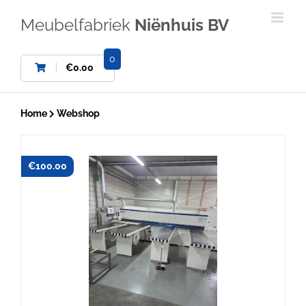
Ga
naar
Meubelfabriek
Niënhuis BV
inhoud
0
€
0.00
Home
Webshop
€
100.00