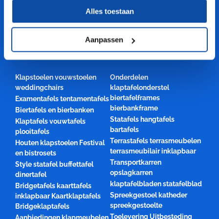
1 jaar productgarantie
Alles toestaan
Scherpe prijzen
Vele VEILIGE betalingsmethoden
Aanpassen
CATEGORIEËN
Klapstoelen vouwstoelen
Onderdelen
weddingchairs
klaptafelonderstel
biertafelframes
Examentafels tentamentafels
bierbankframe
Biertafels en bierbanken
Statafels hangtafels
Klaptafels vouwtafels
bartafels
plooitafels
Terrastafels terrasmeubelen
Houten klapstoelen Festival
terrasmeubilair inklapbaar
en bistrosets
Transportkarren
Style statafel buffettafel
opslagkarren
dinertafel
klaptafelbladen statafelblad
Bridgetafels kaarttafels
Spreekgestoel katheder
inklapbaar Kaartklaptafels
spreekgestoelte
Bridgeklaptafels
Toelevering Uitbesteding
Aanbiedingen klapmeubelen