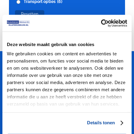
Transport opties
(6)
Resetten
Deze website maakt gebruik van cookies
We gebruiken cookies om content en advertenties te
personaliseren, om functies voor social media te bieden
Meubelfabriek
Niënhuis
en om ons websiteverkeer te analyseren. Ook delen we
informatie over uw gebruik van onze site met onze
partners voor social media, adverteren en analyse. Deze
PROFITEER VAN ONZE KENNIS
partners kunnen deze gegevens combineren met andere
informatie die u aan ze heeft verstrekt of die ze hebben
verzameld op basis van uw gebruik van hun services.
Professionele kwaliteit
Grote voorraden en Snelle levertijden
Maatwerk mogelijk
Details tonen
Mooie aanbiedingen klapmeubelen
Gratis verzending vanaf € 2250,-