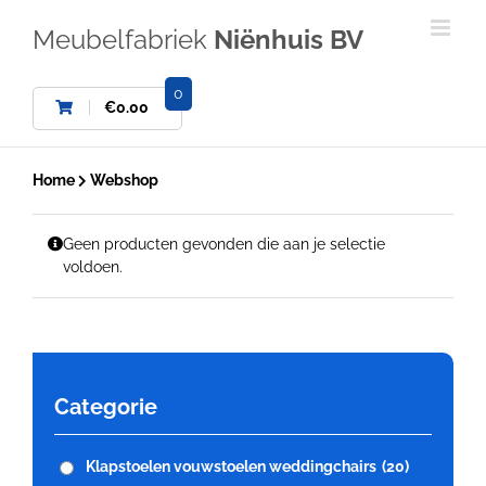
Ga
naar
Meubelfabriek
Niënhuis BV
inhoud
0
€
0.00
Home
Webshop
Geen producten gevonden die aan je selectie
voldoen.
Categorie
Klapstoelen vouwstoelen weddingchairs
(20)