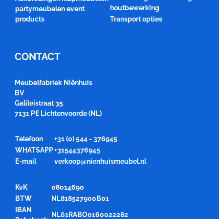
houtbewerking
partymeubelen event
products
Transport opties
CONTACT
Meubelfabriek Niënhuis
BV
Galileistraat 35
7131 PE Lichtenvoorde (NL)
Telefoon
+31 (0) 544 - 376945
WHATSAPP
+31544376945
E-mail
verkoop@nienhuismeubel.nl
KvK
08014690
BTW
NL818527900B01
IBAN
NL61RABO0160022282