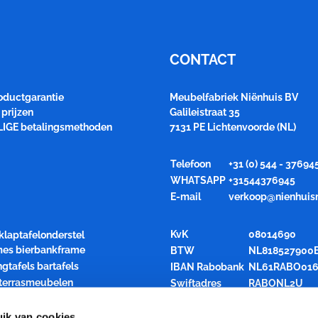
CONTACT
roductgarantie
Meubelfabriek Niënhuis BV
prijzen
Galileistraat 35
LIGE betalingsmethoden
7131 PE Lichtenvoorde (NL)
Telefoon
+31 (0) 544 - 37694
WHATSAPP
+31544376945
E-mail
verkoop@nienhuis
KvK
08014690
klaptafelonderstel
ames bierbankframe
BTW
NL818527900
ngtafels bartafels
IBAN Rabobank
NL61RABO016
 terrasmeubelen
Swiftadres
RABONL2U
air inklapbaar
rren opslagkarren
ik van cookies