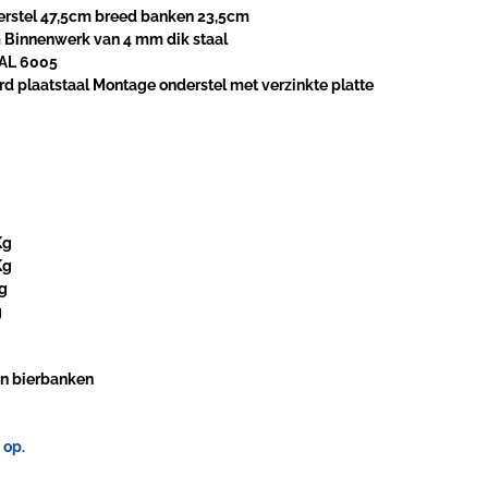
stel 47,5cm breed banken 23,5cm
m Binnenwerk van 4 mm dik staal
RAL 6005
d plaatstaal Montage onderstel met verzinkte platte
Kg
Kg
Kg
g
 en bierbanken
 op.