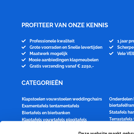
Meubelfabriek
Niënhuis
PROFITEER VAN ONZE KENNIS
Professionele kwaliteit
1 jaar p
Grote voorraden en Snelle levertijden
Scherpe 
Maatwerk mogelijk
Vele VEI
Mooie aanbiedingen klapmeubelen
Gratis verzending vanaf € 2250,-
CATEGORIEËN
Klapstoelen vouwstoelen weddingchairs
Onderdelen 
biertafelfr
Examentafels tentamentafels
Statafels ha
Biertafels en bierbanken
Terrastafels
Klaptafels vouwtafels plooitafels
terrasmeubil
Houten klapstoelen Festival en bistrosets
Transportka
Deze website maakt gebru
Style statafel buffettafel dinertafel