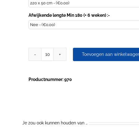
Afwijkende lengte Min 180 (+ 6 weken) :-
Toevoegen aan winkelwage
AANBIEDING
Partysets
biertafelsets
(1
Productnummer: 970
biertafel
met
2
bierbanken)
VANAF
10
sets
Je zou ook kunnen houden van …
220x50cm
aantal