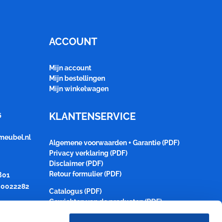
ACCOUNT
Mijn account
Mijn bestellingen
Mijn winkelwagen
5
KLANTENSERVICE
meubel.nl
Algemene voorwaarden + Garantie (PDF)
Privacy verklaring (PDF)
Disclaimer (PDF)
Retour formulier (PDF)
B01
0022282
Catalogus (PDF)
Gewichten van de producten (PDF)