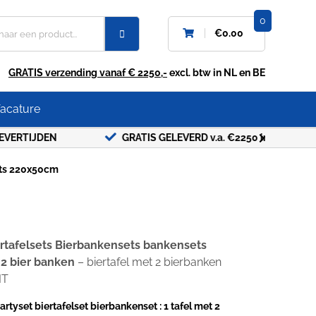
0
€
0.00
GRATIS verzending vanaf € 2250,-
excl. btw in NL en BE
acature
EN
GRATIS GELEVERD v.a. €2250 in NL en BE
VELE
sets 220x50cm
rtafelsets Bierbankensets bankensets
 2 bier banken
– biertafel met 2 bierbanken
IT
yset biertafelset bierbankenset : 1 tafel met 2