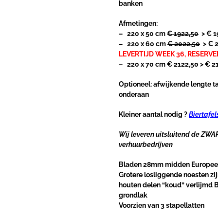
banken
Afmetingen:
– 220 x 50 cm
€ 1922,50
> € 1
– 220 x 60 cm
€ 2022,50
> € 2
LEVERTIJD WEEK 36, RESERVEE
– 220 x 70 cm
€ 2122,50
> € 2
Optioneel: afwijkende lengte t
onderaan
Kleiner aantal nodig ?
Biertafe
Wij leveren uitsluitend de ZW
verhuurbedrijven
Bladen 28mm midden Europee
Grotere losliggende noesten zi
houten delen “koud” verlijmd 
grondlak
Voorzien van 3 stapellatten