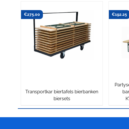
€
275.00
€
192.25
Partyse
Transportkar biertafels bierbanken
ba
biersets
K