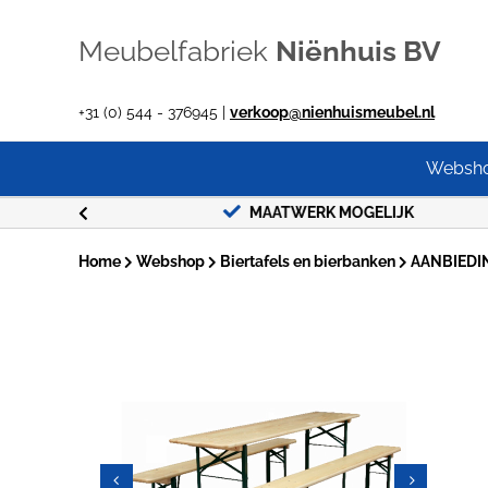
Ga
naar
Meubelfabriek
Niënhuis BV
inhoud
+31 (0) 544 - 376945 |
verkoop@nienhuismeubel.nl
Websh
MAATWERK MOGELIJK
Home
Webshop
Biertafels en bierbanken
AANBIEDING