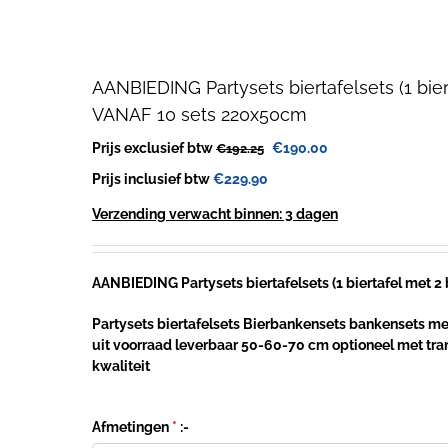
AANBIEDING Partysets biertafelsets (1 bie
VANAF 10 sets 220x50cm
Oorspronkelijke
Huidige
Prijs exclusief btw
€
190.00
€
192.25
prijs
prijs
Prijs inclusief btw
€
229.90
was:
is:
€192.25.
€190.00.
Verzending verwacht binnen: 3 dagen
AANBIEDING Partysets biertafelsets (1 biertafel met 2
Partysets biertafelsets Bierbankensets bankensets m
uit voorraad leverbaar 50-60-70 cm optioneel met tra
kwaliteit
Afmetingen
*
:-