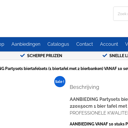
Zoeken
naar:
op
Aanbiedingen
Catalogus
Contact
Account
V
SCHERPE PRIJZEN
SNELLE LEVERTIJD
 Partysets biertafelsets (1 biertafel met 2 bierbanken) VANAF 10 
Sale !
Beschrijving
AANBIEDING Partysets bie
220x50cm 1 bier tafel met
PROFESSIONELE KWALITE
AANBIEDING VANAF 10 stuks Part