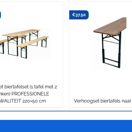
€
37.50
t biertafelset (1 tafel met 2
nken) PROFESSIONELE
WALITEIT 220×50 cm
Verhoogset biertafels naa