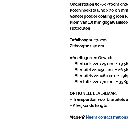
Onderstellen
50-60-70cm onder
Poten hoekstaal 30 x 30 x 3 m
Geheel poeder coating groen 
Klem van 1,5 mm gegalvaniseer
slotbouten
Tafelhoogte: ±78cm
Zithoogte: ± 48 cm
Afmetingen en Gewicht
– Bierbank 220×25 cm : ± 13,5
– Biertafel 220×50 cm : ± 26,5
– Biertafels 220×60 cm : ± 29
– Bier tafel 220×70 cm : ± 33K
OPTIONEEL LEVERBAAR:
– Transportkar voor biertafels
– Afwijkende lengte
Vragen?
Neem contact met ons