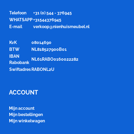
Telefoon
+31 (0) 544 - 376945
WHATSAPP
+31544376945
E-mail
verkoop@nienhuismeubel.nl
KvK
08014690
BTW
NL818527900B01
IBAN
NL61RABO0160022282
Rabobank
Swiftadres
RABONL2U
ACCOUNT
Mijn account
Mijn bestellingen
Mijn winkelwagen