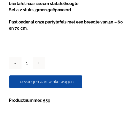
biertafel naar 110cm statafelhoogte
Set a 2 stuks, groen geëpoxeerd
Past onder al onze partytafels met een breedte van 50 – 60
en 70 cm.
Verhoogset
biertafels
naar
Toevoegen aan winkelwagen
110
cm
aantal
Productnummer: 559