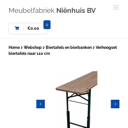
Ga
naar
Meubelfabriek
Niënhuis BV
inhoud
0
€
0.00
Home
Webshop
Biertafels en bierbanken
Verhoogset
biertafels naar 110 cm