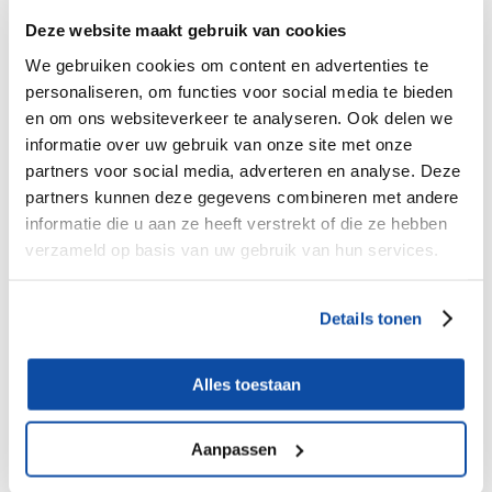
Deze website maakt gebruik van cookies
Sale !
€
€
192.25
190.00
We gebruiken cookies om content en advertenties te
personaliseren, om functies voor social media te bieden
en om ons websiteverkeer te analyseren. Ook delen we
informatie over uw gebruik van onze site met onze
partners voor social media, adverteren en analyse. Deze
partners kunnen deze gegevens combineren met andere
informatie die u aan ze heeft verstrekt of die ze hebben
verzameld op basis van uw gebruik van hun services.
Details tonen
AANBIEDING Partysets biertafelsets (1 biertafel
Oorspronkelijke
Huidige
met 2 bierbanken) VANAF 10 sets 220x50cm
prijs
prijs
Alles toestaan
was:
is:
€192.25.
€190.00.
Aanpassen
€
275.00