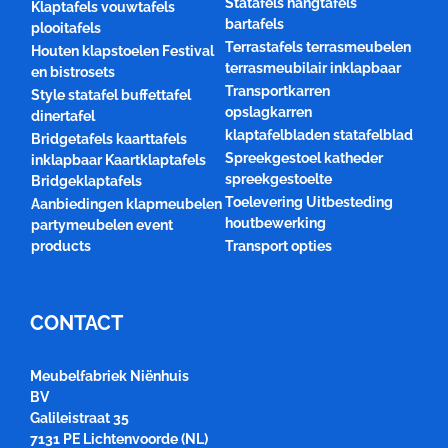
Statafels hangtafels
Klaptafels vouwtafels
bartafels
plooitafels
Terrastafels terrasmeubelen
Houten klapstoelen Festival
terrasmeubilair inklapbaar
en bistrosets
Transportkarren
Style statafel buffettafel
opslagkarren
dinertafel
klaptafelbladen statafelblad
Bridgetafels kaarttafels
Spreekgestoel katheder
inklapbaar Kaartklaptafels
spreekgestoelte
Bridgeklaptafels
Toelevering Uitbesteding
Aanbiedingen klapmeubelen
houtbewerking
partymeubelen event
products
Transport opties
CONTACT
Meubelfabriek Niënhuis
BV
Galileistraat 35
7131 PE Lichtenvoorde (NL)