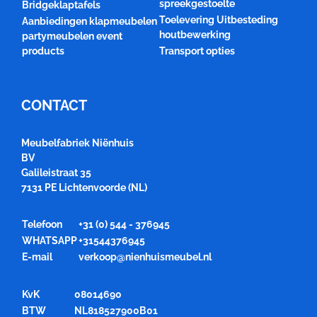
spreekgestoelte
Bridgeklaptafels
Toelevering Uitbesteding
Aanbiedingen klapmeubelen
houtbewerking
partymeubelen event
products
Transport opties
CONTACT
Meubelfabriek Niënhuis
BV
Galileistraat 35
7131 PE Lichtenvoorde (NL)
Telefoon
+31 (0) 544 - 376945
WHATSAPP
+31544376945
E-mail
verkoop@nienhuismeubel.nl
KvK
08014690
BTW
NL818527900B01