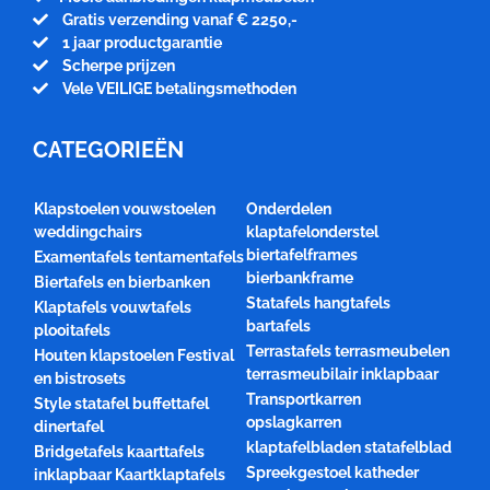
Gratis verzending vanaf € 2250,-
1 jaar productgarantie
Scherpe prijzen
Vele VEILIGE betalingsmethoden
CATEGORIEËN
Klapstoelen vouwstoelen
Onderdelen
weddingchairs
klaptafelonderstel
biertafelframes
Examentafels tentamentafels
bierbankframe
Biertafels en bierbanken
Statafels hangtafels
Klaptafels vouwtafels
bartafels
plooitafels
Terrastafels terrasmeubelen
Houten klapstoelen Festival
terrasmeubilair inklapbaar
en bistrosets
Transportkarren
Style statafel buffettafel
opslagkarren
dinertafel
klaptafelbladen statafelblad
Bridgetafels kaarttafels
Spreekgestoel katheder
inklapbaar Kaartklaptafels