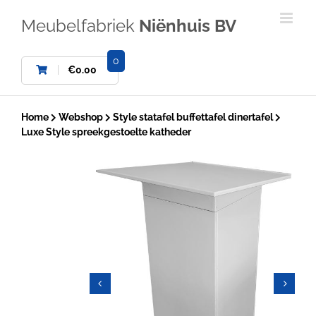
Ga
naar
Meubelfabriek
Niënhuis BV
inhoud
0
€
0.00
Home
Webshop
Style statafel buffettafel dinertafel
Luxe Style spreekgestoelte katheder