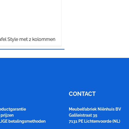
afel Style met 2 kolommen
CONTACT
roductgarantie
Meubelfabriek Niënhuis BV
prijzen
Galileistraat 35
LIGE betalingsmethoden
7131 PE Lichtenvoorde (NL)