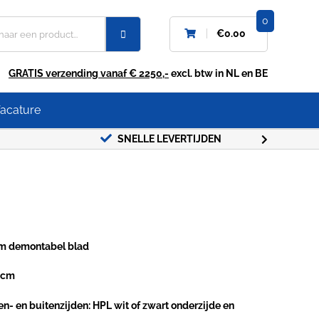
0
€
0.00
GRATIS verzending vanaf € 2250,-
excl. btw in NL en BE
acature
SNELLE LEVERTIJDEN
GRATIS
om demontabel blad
7 cm
 en buitenzijden: HPL wit of zwart onderzijde en