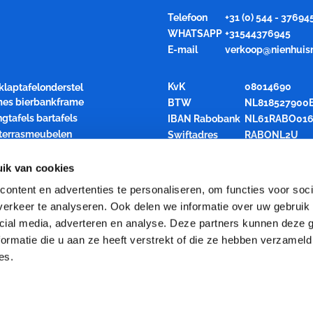
Telefoon
+31 (0) 544 - 37694
WHATSAPP
+31544376945
E-mail
verkoop@nienhuis
KvK
08014690
klaptafelonderstel
ames bierbankframe
BTW
NL818527900
ngtafels bartafels
IBAN Rabobank
NL61RABO016
 terrasmeubelen
Swiftadres
RABONL2U
air inklapbaar
rren opslagkarren
ik van cookies
den statafelblad
ontent en advertenties te personaliseren, om functies voor soci
el katheder spreekgestoelte
erkeer te analyseren. Ook delen we informatie over uw gebruik 
 Uitbesteding houtbewerking
cial media, adverteren en analyse. Deze partners kunnen deze
ties
ormatie die u aan ze heeft verstrekt of die ze hebben verzameld
es.