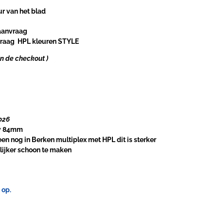
r van het blad
aanvraag
vraag
HPL kleuren STYLE
in de checkout )
026
pv 84mm
en nog in Berken multiplex met HPL dit is sterker
ijker schoon te maken
 op.