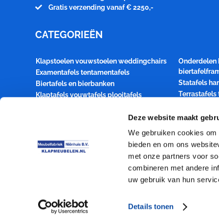
Gratis verzending vanaf € 2250,-
CATEGORIEËN
Klapstoelen vouwstoelen weddingchairs
Onderdelen 
biertafelfr
Examentafels tentamentafels
Statafels ha
Biertafels en bierbanken
Terrastafels
Klaptafels vouwtafels plooitafels
terrasmeubil
Houten klapstoelen Festival en bistrosets
Transportka
Deze website maakt gebru
Style statafel buffettafel dinertafel
klaptafelbla
Bridgetafels kaarttafels inklapbaar
We gebruiken cookies om c
Spreekgesto
Kaartklaptafels Bridgeklaptafels
bieden en om ons websitev
Toelevering
Aanbiedingen klapmeubelen
met onze partners voor so
partymeubelen event products
Transport op
combineren met andere inf
uw gebruik van hun servic
Details tonen
Meubelfabriek Niënhuis
© 2026 | Alle rechten voorbehouden