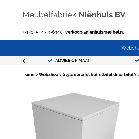
Ga
naar
Meubelfabriek
Niënhuis BV
inhoud
+31 (0) 544 - 376945 |
verkoop@nienhuismeubel.nl
Websh
G !
ADVIES OP MAAT
Home
Webshop
Style statafel buffettafel dinertafel