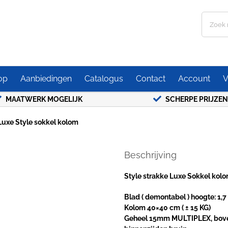
Zoeken
naar:
op
Aanbiedingen
Catalogus
Contact
Account
V
MAATWERK MOGELIJK
SCHERPE PRIJZEN
Luxe Style sokkel kolom
Beschrijving
Style strakke Luxe Sokkel kol
Blad ( demontabel ) hoogte: 1,
Kolom 40×40 cm ( ± 15 KG)
Geheel 15mm MULTIPLEX, boven-