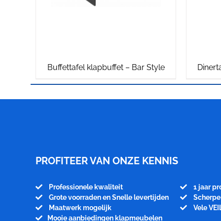
Buffettafel klapbuffet – Bar Style
Dinert
Meubelfabriek
Niënhuis
PROFITEER VAN ONZE KENNIS
Professionele kwaliteit
1 jaar p
Grote voorraden en Snelle levertijden
Scherpe 
Maatwerk mogelijk
Vele VEI
Mooie aanbiedingen klapmeubelen