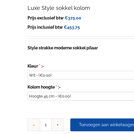
Luxe Style sokkel kolom
Prijs exclusief btw
€
375.00
Prijs inclusief btw
€
453.75
Style strakke moderne sokkel pilaar
Kleur
*
:-
Kolom hoogte
*
:-
Toevoegen aan winkelwage
Luxe
Style