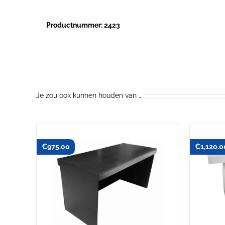
sokkel
kolom
Productnummer: 2423
aantal
Je zou ook kunnen houden van …
€
975.00
€
1,120.0