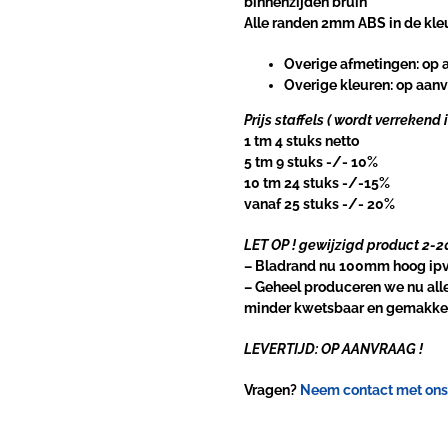
binnenzijden bruin
Alle randen 2mm ABS in de kleu
Overige afmetingen:
op 
Overige kleuren:
op aan
Prijs staffels
( wordt verrekend 
1 tm 4 stuks netto
5 tm 9 stuks -/- 10%
10 tm 24 stuks -/-15%
vanaf 25 stuks -/- 20%
LET OP ! gewijzigd product 2-2
– Bladrand nu 100mm hoog i
– Geheel produceren we nu alle
minder kwetsbaar en gemakkel
LEVERTIJD: OP AANVRAAG !
Vragen?
Neem contact met ons