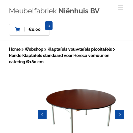
Ga
naar
Meubelfabriek
Niënhuis BV
inhoud
0
€
0.00
Home
Webshop
Klaptafels vouwtafels plooitafels
Ronde Klaptafels standaard voor Horeca verhuur en
catering Ø180 cm