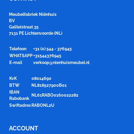
Meubelfabriek Niënhuis
BV
Galileistraat 35
7131 PE Lichtenvoorde (NL)
Telefoon
+31 (0) 544 - 376945
WHATSAPP
+31544376945
E-mail
verkoop@nienhuismeubel.nl
KvK
08014690
BTW
NL818527900B01
IBAN
NL61RABO0160022282
Rabobank
Swiftadres
RABONL2U
ACCOUNT