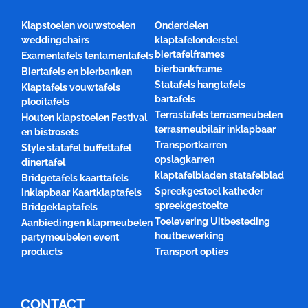
Klapstoelen vouwstoelen
Onderdelen
weddingchairs
klaptafelonderstel
biertafelframes
Examentafels tentamentafels
bierbankframe
Biertafels en bierbanken
Statafels hangtafels
Klaptafels vouwtafels
bartafels
plooitafels
Terrastafels terrasmeubelen
Houten klapstoelen Festival
terrasmeubilair inklapbaar
en bistrosets
Transportkarren
Style statafel buffettafel
opslagkarren
dinertafel
klaptafelbladen statafelblad
Bridgetafels kaarttafels
Spreekgestoel katheder
inklapbaar Kaartklaptafels
spreekgestoelte
Bridgeklaptafels
Toelevering Uitbesteding
Aanbiedingen klapmeubelen
houtbewerking
partymeubelen event
products
Transport opties
CONTACT