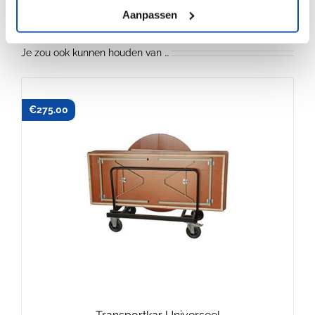
cm
Aanpassen
aantal
Je zou ook kunnen houden van …
€
275.00