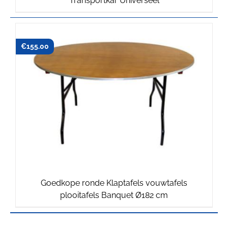
Transportkar Universeel
€
155.00
Goedkope ronde Klaptafels vouwtafels
plooitafels Banquet Ø182 cm