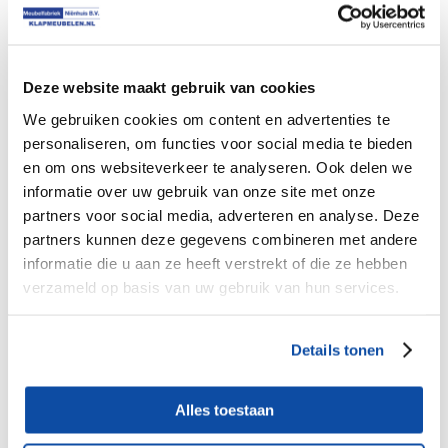
Rand afwerking :-
Onderstel type :-
Deze website maakt gebruik van cookies
We gebruiken cookies om content en advertenties te
Afwijkende tafelhoogte 90cm :-
personaliseren, om functies voor social media te bieden
en om ons websiteverkeer te analyseren. Ook delen we
informatie over uw gebruik van onze site met onze
partners voor social media, adverteren en analyse. Deze
partners kunnen deze gegevens combineren met andere
informatie die u aan ze heeft verstrekt of die ze hebben
Ronde
verzameld op basis van uw gebruik van hun services.
Klaptafels
standaard
Toevoegen aan winkelwagen
voor
Details tonen
Horeca
verhuur
Productnummer: 13530
en
Alles toestaan
catering
Ø180