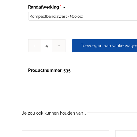
Randafwerking
*
:-
Toevoegen aan winkelwage
Ronde
Tafelbladen
Multiplex
HPL
Productnummer: 535
aantal
Je zou ook kunnen houden van …