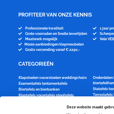
PROFITEER VAN ONZE KENNIS
Professionele kwaliteit
1 jaar p
Grote voorraden en Snelle levertijden
Scherpe 
Maatwerk mogelijk
Vele VEI
Mooie aanbiedingen klapmeubelen
Gratis verzending vanaf € 2250,-
CATEGORIEËN
Klapstoelen vouwstoelen weddingchairs
Onderdelen 
biertafelfr
Examentafels tentamentafels
Statafels ha
Biertafels en bierbanken
Terrastafels
Klaptafels vouwtafels plooitafels
terrasmeubil
Houten klapstoelen Festival en bistrosets
Transportka
Deze website maakt gebru
Style statafel buffettafel dinertafel
klaptafelbla
Bridgetafels kaarttafels inklapbaar