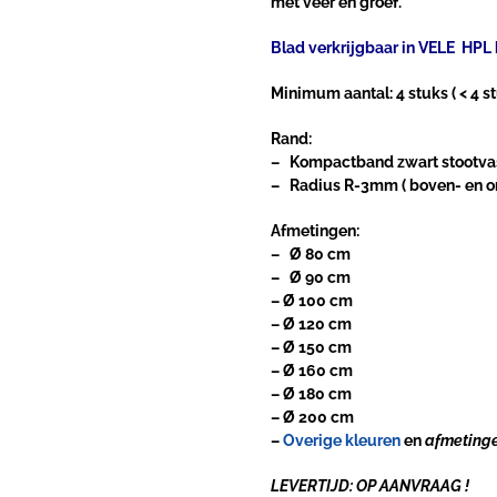
met veer en groef.
Blad verkrijgbaar in VELE HPL 
Minimum aantal: 4 stuks
( < 4 
Rand:
– Kompactband zwart
stootva
– Radius R-3mm ( boven- en ond
Afmetingen:
– Ø 80 cm
– Ø 90 cm
– Ø 100 cm
– Ø 120 cm
– Ø 150 cm
– Ø 160 cm
– Ø 180 cm
– Ø 200 cm
–
Overige kleuren
en
afmetinge
LEVERTIJD: OP AANVRAAG !