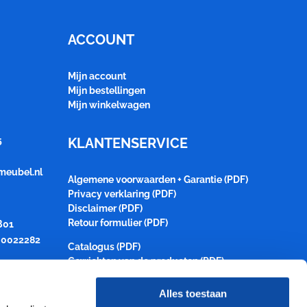
ACCOUNT
Mijn account
Mijn bestellingen
Mijn winkelwagen
5
KLANTENSERVICE
meubel.nl
Algemene voorwaarden + Garantie (PDF)
Privacy verklaring (PDF)
Disclaimer (PDF)
Retour formulier (PDF)
B01
0022282
Catalogus (PDF)
Gewichten van de producten (PDF)
Alles toestaan