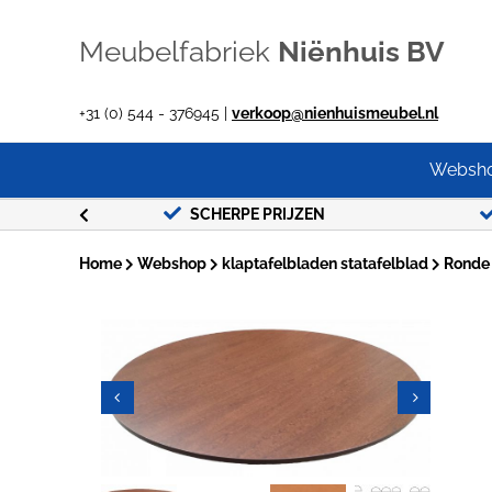
Ga
naar
Meubelfabriek
Niënhuis BV
inhoud
+31 (0) 544 - 376945 |
verkoop@nienhuismeubel.nl
Websh
JK
SCHERPE PRIJZEN
Home
Webshop
klaptafelbladen statafelblad
Ronde 