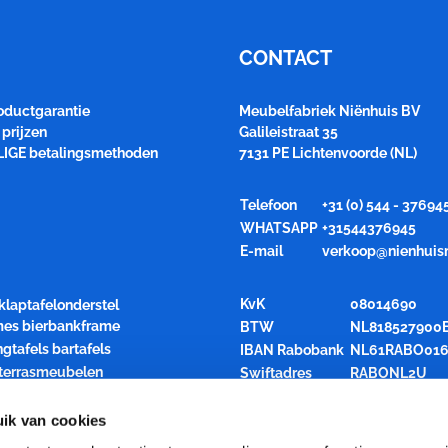
CONTACT
roductgarantie
Meubelfabriek Niënhuis BV
prijzen
Galileistraat 35
LIGE betalingsmethoden
7131 PE Lichtenvoorde (NL)
Telefoon
+31 (0) 544 - 37694
WHATSAPP
+31544376945
E-mail
verkoop@nienhuis
KvK
08014690
klaptafelonderstel
ames bierbankframe
BTW
NL818527900
ngtafels bartafels
IBAN Rabobank
NL61RABO016
 terrasmeubelen
Swiftadres
RABONL2U
air inklapbaar
rren opslagkarren
ik van cookies
den statafelblad