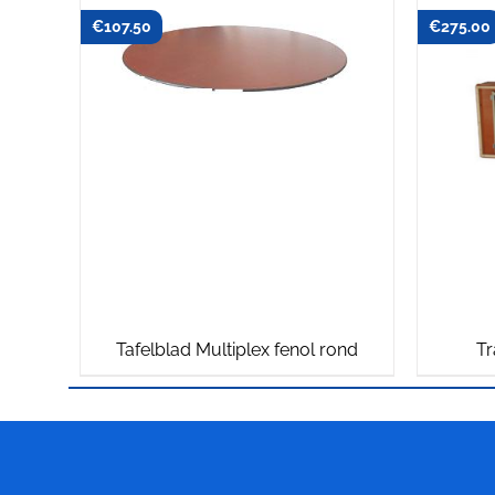
€
107.50
€
275.00
Tafelblad Multiplex fenol rond
Tr
Meubelfabriek
Niënhuis