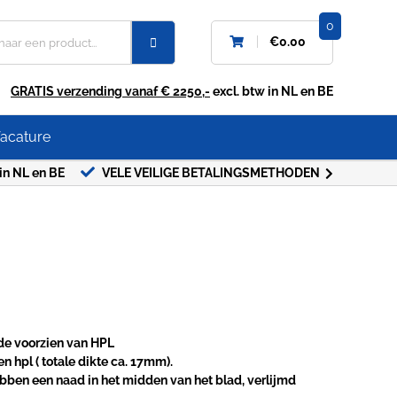
0
€
0.00
GRATIS verzending vanaf € 2250,-
excl. btw in NL en BE
acature
in NL en BE
VELE VEILIGE BETALINGSMETHODEN
de voorzien van HPL
hpl ( totale dikte ca. 17mm).
bben een naad in het midden van het blad, verlijmd