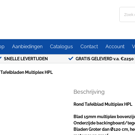
Zoeken
naar:
op
Aanbiedingen
Catalogus
Contact
Account
V
SNELLE LEVERTIJDEN
GRATIS GELEVERD v.a. €2250 
Tafelbladen Multiplex HPL
Beschrijving
Rond Tafelblad Multiplex HPL
Blad 15mm multiplex bovenzij
Onderzijde backingboard/tegen 
Bladen Groter dan Ø120 cm, he