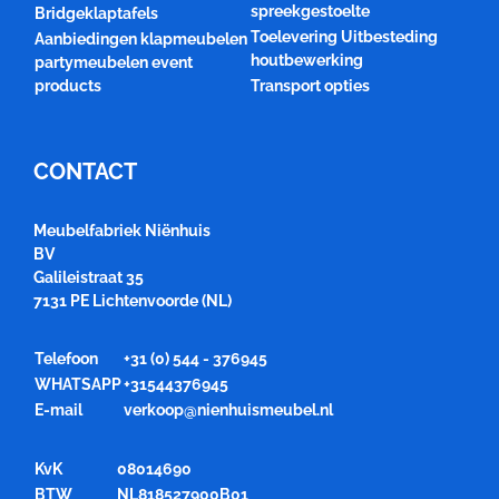
spreekgestoelte
Bridgeklaptafels
Toelevering Uitbesteding
Aanbiedingen klapmeubelen
houtbewerking
partymeubelen event
products
Transport opties
CONTACT
Meubelfabriek Niënhuis
BV
Galileistraat 35
7131 PE Lichtenvoorde (NL)
Telefoon
+31 (0) 544 - 376945
WHATSAPP
+31544376945
E-mail
verkoop@nienhuismeubel.nl
KvK
08014690
BTW
NL818527900B01