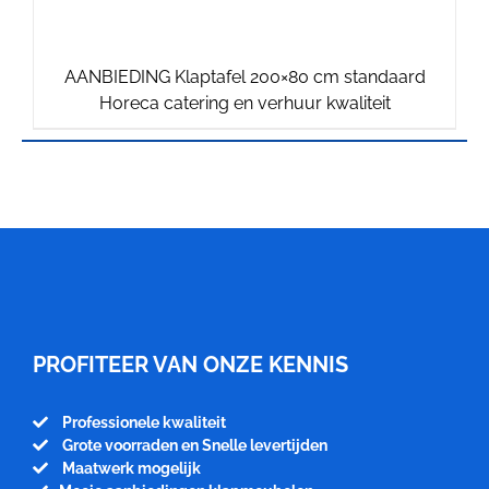
AANBIEDING Klaptafel 200×80 cm standaard
Oorspronkelijke
Huidige
Horeca catering en verhuur kwaliteit
prijs
prijs
was:
is:
€209.50.
€195.00.
Meubelfabriek
Niënhuis
PROFITEER VAN ONZE KENNIS
Professionele kwaliteit
Grote voorraden en Snelle levertijden
Maatwerk mogelijk