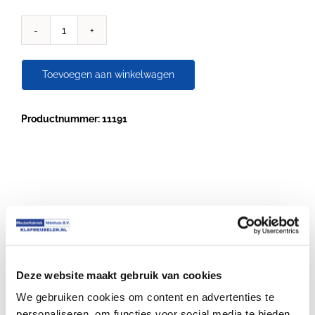
Segment
Klaptafel
¼
Toevoegen aan winkelwagen
en
½
rond
Productnummer: 11191
Horeca
catering
en
verhuur
kwaliteit
aantal
Je zou ook kunnen houden van …
€
313.50
Deze website maakt gebruik van cookies
We gebruiken cookies om content en advertenties te
personaliseren, om functies voor social media te bieden