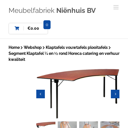
Ga
naar
Meubelfabriek
Niënhuis BV
inhoud
0
€
0.00
Home
Webshop
Klaptafels vouwtafels plooitafels
Segment Klaptafel ¼ en ½ rond Horeca catering en verhuur
kwaliteit