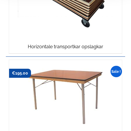
Horizontale transportkar opslagkar
Sale !
€
€
209.50
195.00