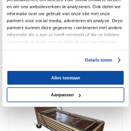
en om ons websiteverkeer te analyseren. Ook delen we
informatie over uw gebruik van onze site met onze
partners voor social media, adverteren en analyse. Deze
partners kunnen deze gegevens combineren met andere
informatie die u aan ze heeft verstrekt of die ze hebben
verzameld op basis van uw gebruik van hun services.
Ronde Klaptafels standaard voor Horeca verhuur
Details tonen
en catering Ø200 cm
Alles toestaan
€
325.00
Aanpassen