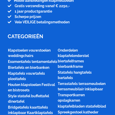
Mooie aanbiedingen klapmeubelen
Gratis verzending vanaf € 2250,-
1 jaar productgarantie
Scherpe prijzen
Vele VEILIGE betalingsmethoden
CATEGORIEËN
Klapstoelen vouwstoelen
Onderdelen
weddingchairs
klaptafelonderstel
biertafelframes
Examentafels tentamentafels
bierbankframe
Biertafels en bierbanken
Statafels hangtafels
Klaptafels vouwtafels
bartafels
plooitafels
Terrastafels terrasmeubelen
Houten klapstoelen Festival
terrasmeubilair inklapbaar
en bistrosets
Transportkarren
Style statafel buffettafel
opslagkarren
dinertafel
klaptafelbladen statafelblad
Bridgetafels kaarttafels
Spreekgestoel katheder
inklapbaar Kaartklaptafels