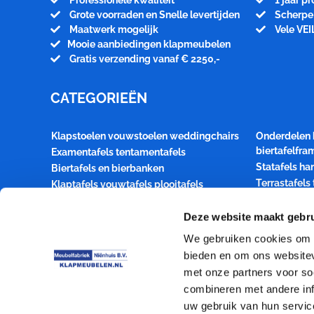
Professionele kwaliteit
1 jaar p
Grote voorraden en Snelle levertijden
Scherpe 
Maatwerk mogelijk
Vele VEI
Mooie aanbiedingen klapmeubelen
Gratis verzending vanaf € 2250,-
CATEGORIEËN
Klapstoelen vouwstoelen weddingchairs
Onderdelen 
biertafelfr
Examentafels tentamentafels
Statafels ha
Biertafels en bierbanken
Terrastafels
Klaptafels vouwtafels plooitafels
terrasmeubil
Houten klapstoelen Festival en bistrosets
Transportka
Deze website maakt gebru
Style statafel buffettafel dinertafel
klaptafelbla
Bridgetafels kaarttafels inklapbaar
We gebruiken cookies om c
Spreekgesto
Kaartklaptafels Bridgeklaptafels
bieden en om ons websitev
Toelevering
Aanbiedingen klapmeubelen
met onze partners voor so
partymeubelen event products
Transport op
combineren met andere inf
uw gebruik van hun servic