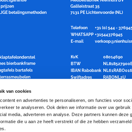
roductgarantie
Meubelfabriek Niënhuis BV
prijzen
Galileistraat 35
LIGE betalingsmethoden
7131 PE Lichtenvoorde (NL)
Telefoon
+31 (0) 544 - 37694
WHATSAPP
+31544376945
E-mail
verkoop@nienhuis
KvK
08014690
klaptafelonderstel
ames bierbankframe
BTW
NL818527900
ngtafels bartafels
IBAN Rabobank
NL61RABO016
 terrasmeubelen
Swiftadres
RABONL2U
air inklapbaar
rren opslagkarren
ik van cookies
den statafelblad
ontent en advertenties te personaliseren, om functies voor soci
el katheder spreekgestoelte
erkeer te analyseren. Ook delen we informatie over uw gebruik 
 Uitbesteding houtbewerking
cial media, adverteren en analyse. Deze partners kunnen deze
ties
ormatie die u aan ze heeft verstrekt of die ze hebben verzameld
es.