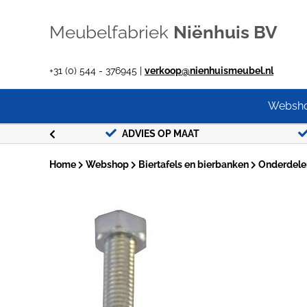
Ga
naar
Meubelfabriek
Niënhuis BV
inhoud
+31 (0) 544 - 376945 |
verkoop@nienhuismeubel.nl
Websh
G !
ADVIES OP MAAT
Home
Webshop
Biertafels en bierbanken
Onderdelen