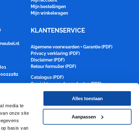
Mijn account
Mijn bestellingen
Mijn winkelwagen
5
KLANTENSERVICE
meubel.nl
Algemene voorwaarden + Garantie (PDF)
Privacy verklaring (PDF)
Disclaimer (PDF)
Retour formulier (PDF)
B01
0022282
Catalogus (PDF)
Gewichten van de producten (PDF)
Alles toestaan
al media te
van onze site
Aanpassen
 gegevens
 op basis van