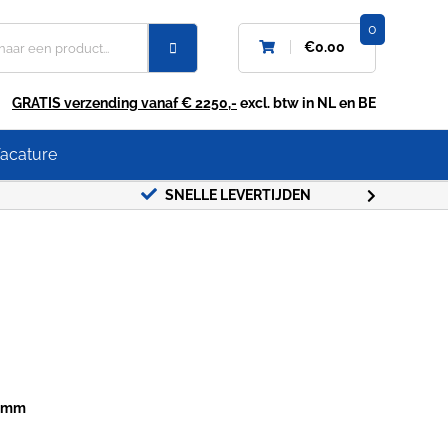
0
€
0.00
GRATIS verzending vanaf € 2250,-
excl. btw in NL en BE
acature
SNELLE LEVERTIJDEN
GRATIS
14mm