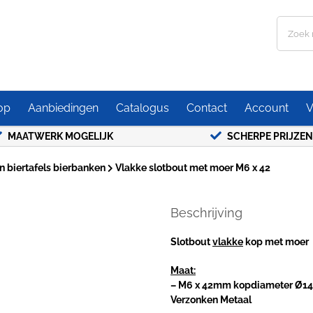
Zoeken
naar:
op
Aanbiedingen
Catalogus
Contact
Account
V
MAATWERK MOGELIJK
SCHERPE PRIJZEN
 biertafels bierbanken
Vlakke slotbout met moer M6 x 42
Beschrijving
Slotbout
vlakke
kop met moer
Maat:
– M6 x 42mm kopdiameter Ø
Verzonken Metaal