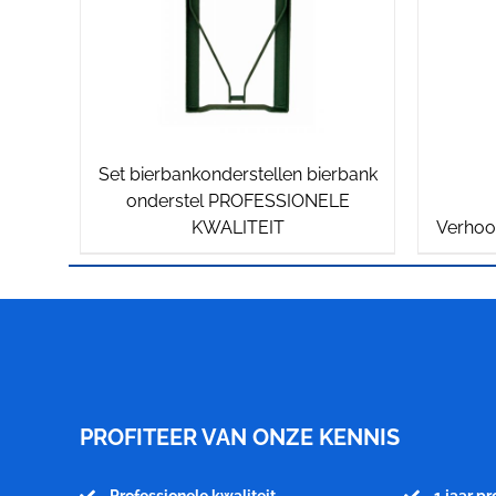
Set bierbankonderstellen bierbank
onderstel PROFESSIONELE
KWALITEIT
Verhoog
Meubelfabriek
Niënhuis
PROFITEER VAN ONZE KENNIS