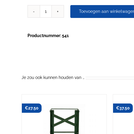
Toevoegen aan winkelwage
Vlakke
slotbout
met
moer
Productnummer: 541
M6
x
42
aantal
Je zou ook kunnen houden van …
€
27.50
€
37.50