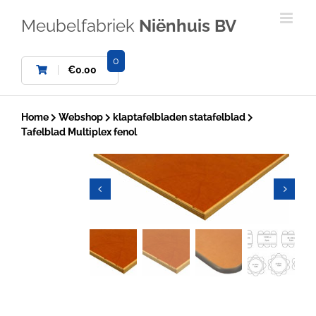
Ga
naar
Meubelfabriek
Niënhuis BV
inhoud
0
€
0.00
Home
Webshop
klaptafelbladen statafelblad
Tafelblad Multiplex fenol