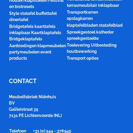
Houten klapstoelen Festival
terrasmeubilair inklapbaar
en bistrosets
Transportkarren
Style statafel buffettafel
opslagkarren
dinertafel
klaptafelbladen statafelblad
Bridgetafels kaarttafels
Spreekgestoel katheder
inklapbaar Kaartklaptafels
spreekgestoelte
Bridgeklaptafels
Toelevering Uitbesteding
Aanbiedingen klapmeubelen
houtbewerking
partymeubelen event
products
Transport opties
CONTACT
Meubelfabriek Niënhuis
BV
Galileistraat 35
7131 PE Lichtenvoorde (NL)
Telefoon
+31 (0) 544 - 376945