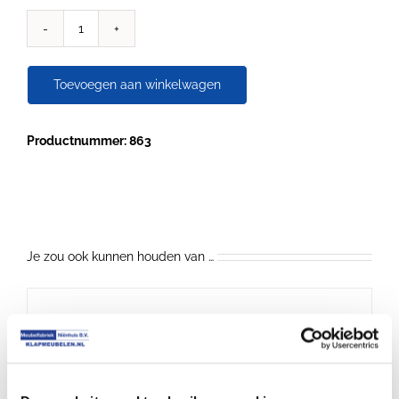
Tafelblad
Multiplex
fenol
Toevoegen aan winkelwagen
aantal
Productnummer: 863
Je zou ook kunnen houden van …
€
1.25