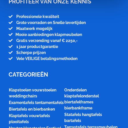
PROFITEER VAN ONZE KENNIS
Professionele kwaliteit
Grote voorraden en Snelle levertijden
Maatwerk mogelijk
Mooie aanbiedingen klapmeubelen
Gratis verzending vanaf € 2250,-
1 jaar productgarantie
Scherpe prijzen
Vele VEILIGE betalingsmethoden
CATEGORIEËN
Klapstoelen vouwstoelen
Onderdelen
weddingchairs
klaptafelonderstel
biertafelframes
Examentafels tentamentafels
bierbankframe
Biertafels en bierbanken
Statafels hangtafels
Klaptafels vouwtafels
bartafels
plooitafels
Terrastafels terrasmeubelen