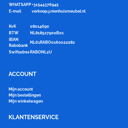
WHATSAPP
+31544376945
E-mail
verkoop@nienhuismeubel.nl
KvK
08014690
BTW
NL818527900B01
IBAN
NL61RABO0160022282
Rabobank
Swiftadres
RABONL2U
ACCOUNT
Mijn account
Mijn bestellingen
Mijn winkelwagen
KLANTENSERVICE