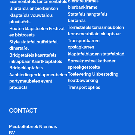
biertafelframes
Examentafels tentamentafels
bierbankframe
Biertafels en bierbanken
Statafels hangtafels
Klaptafels vouwtafels
bartafels
plooitafels
Terrastafels terrasmeubelen
Houten klapstoelen Festival
terrasmeubilair inklapbaar
en bistrosets
Transportkarren
Style statafel buffettafel
opslagkarren
dinertafel
klaptafelbladen statafelblad
Bridgetafels kaarttafels
Spreekgestoel katheder
inklapbaar Kaartklaptafels
spreekgestoelte
Bridgeklaptafels
Toelevering Uitbesteding
Aanbiedingen klapmeubelen
houtbewerking
partymeubelen event
products
Transport opties
CONTACT
Meubelfabriek Niënhuis
BV