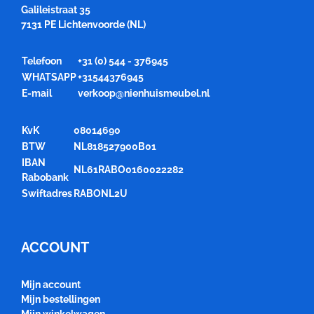
Galileistraat 35
7131 PE Lichtenvoorde (NL)
Telefoon
+31 (0) 544 - 376945
WHATSAPP
+31544376945
E-mail
verkoop@nienhuismeubel.nl
KvK
08014690
BTW
NL818527900B01
IBAN
NL61RABO0160022282
Rabobank
Swiftadres
RABONL2U
ACCOUNT
Mijn account
Mijn bestellingen
Mijn winkelwagen