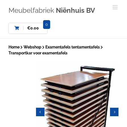
Ga
naar
Meubelfabriek
Niënhuis BV
inhoud
0
€
0.00
Home
Webshop
Examentafels tentamentafels
Transportkar voor examentafels