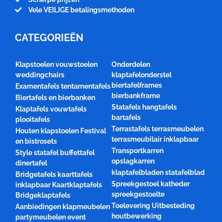
Vele VEILIGE betalingsmethoden
CATEGORIEËN
Klapstoelen vouwstoelen
Onderdelen
weddingchairs
klaptafelonderstel
biertafelframes
Examentafels tentamentafels
bierbankframe
Biertafels en bierbanken
Statafels hangtafels
Klaptafels vouwtafels
bartafels
plooitafels
Terrastafels terrasmeubelen
Houten klapstoelen Festival
terrasmeubilair inklapbaar
en bistrosets
Transportkarren
Style statafel buffettafel
opslagkarren
dinertafel
klaptafelbladen statafelblad
Bridgetafels kaarttafels
Spreekgestoel katheder
inklapbaar Kaartklaptafels
spreekgestoelte
Bridgeklaptafels
Toelevering Uitbesteding
Aanbiedingen klapmeubelen
houtbewerking
partymeubelen event