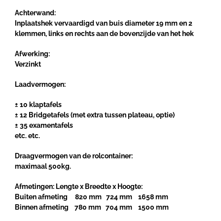
Achterwand:
Inplaatshek vervaardigd van buis diameter 19 mm en 2
klemmen, links en rechts aan de bovenzijde van het hek
Afwerking:
Verzinkt
Laadvermog
en:
± 10 klaptafels
± 12 Bridgetafels (met extra tussen plateau, optie)
± 35 examentafels
etc. etc.
Draagvermogen van de rolcontainer:
maximaal 500kg.
Afmetingen: Lengte x Breedte x Hoogte:
Buiten afmeting 820 mm 724 mm 1658 mm
Binnen afmeting 780 mm 704 mm 1500 mm