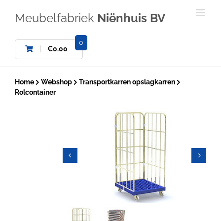
Ga
naar
Meubelfabriek
Niënhuis BV
inhoud
0
€
0.00
Home
Webshop
Transportkarren opslagkarren
Rolcontainer