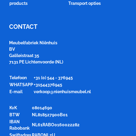
products
Transport opties
CONTACT
Meubelfabriek Niënhuis
BV
Galileistraat 35
7131 PE Lichtenvoorde (NL)
Telefoon
+31 (0) 544 - 376945
WHATSAPP
+31544376945
E-mail
verkoop@nienhuismeubel.nl
KvK
08014690
BTW
NL818527900B01
IBAN
NL61RABO0160022282
Rabobank
Swiftadres
RABONL2U