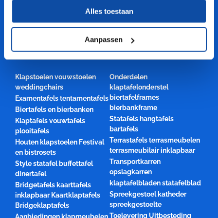
1 jaar productgarantie
Alles toestaan
Scherpe prijzen
Vele VEILIGE betalingsmethoden
Aanpassen
CATEGORIEËN
Klapstoelen vouwstoelen
Onderdelen
weddingchairs
klaptafelonderstel
biertafelframes
Examentafels tentamentafels
bierbankframe
Biertafels en bierbanken
Statafels hangtafels
Klaptafels vouwtafels
bartafels
plooitafels
Terrastafels terrasmeubelen
Houten klapstoelen Festival
terrasmeubilair inklapbaar
en bistrosets
Transportkarren
Style statafel buffettafel
opslagkarren
dinertafel
klaptafelbladen statafelblad
Bridgetafels kaarttafels
Spreekgestoel katheder
inklapbaar Kaartklaptafels
spreekgestoelte
Bridgeklaptafels
Toelevering Uitbesteding
Aanbiedingen klapmeubelen