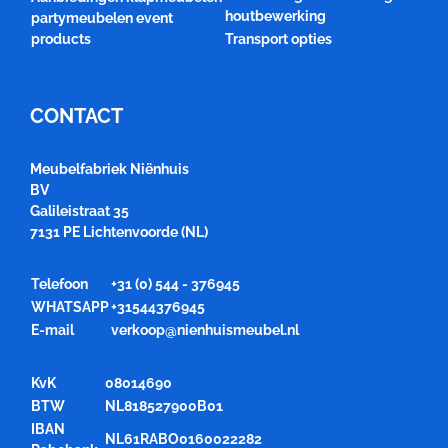
houtbewerking
partymeubelen event
products
Transport opties
CONTACT
Meubelfabriek Niënhuis
BV
Galileistraat 35
7131 PE Lichtenvoorde (NL)
Telefoon
+31 (0) 544 - 376945
WHATSAPP
+31544376945
E-mail
verkoop@nienhuismeubel.nl
KvK
08014690
BTW
NL818527900B01
IBAN
NL61RABO0160022282