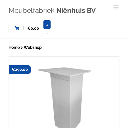
Ga
naar
Meubelfabriek
Niënhuis BV
inhoud
0
€
0.00
Home
Webshop
€
290.00