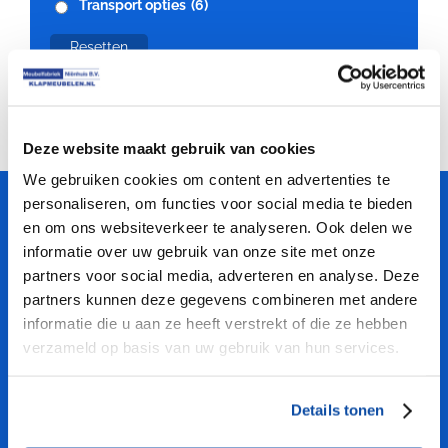
Transport opties
(6)
Resetten
Deze website maakt gebruik van cookies
We gebruiken cookies om content en advertenties te
personaliseren, om functies voor social media te bieden
Meubelfabriek
Niënhuis
en om ons websiteverkeer te analyseren. Ook delen we
informatie over uw gebruik van onze site met onze
partners voor social media, adverteren en analyse. Deze
PROFITEER VAN ONZE KENNIS
partners kunnen deze gegevens combineren met andere
informatie die u aan ze heeft verstrekt of die ze hebben
verzameld op basis van uw gebruik van hun services.
Professionele kwaliteit
Grote voorraden en Snelle levertijden
Maatwerk mogelijk
Details tonen
Mooie aanbiedingen klapmeubelen
Gratis verzending vanaf € 2250,-