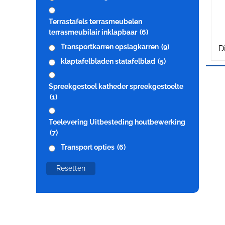
Terrastafels terrasmeubelen
terrasmeubilair inklapbaar
(6)
Transportkarren opslagkarren
(9)
D
klaptafelbladen statafelblad
(5)
Spreekgestoel katheder spreekgestoelte
(1)
Toelevering Uitbesteding houtbewerking
(7)
Transport opties
(6)
Resetten