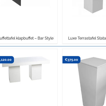
uffettafel klapbuffet – Bar Style
Luxe Terrastafel Stata
1,120.00
€
375.00