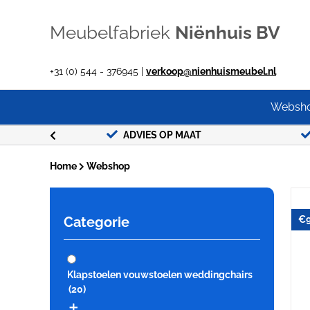
Ga
naar
Meubelfabriek
Niënhuis BV
inhoud
+31 (0) 544 - 376945 |
verkoop@nienhuismeubel.nl
Websh
G !
ADVIES OP MAAT
Home
Webshop
Categorie
€
Klapstoelen vouwstoelen weddingchairs
(20)