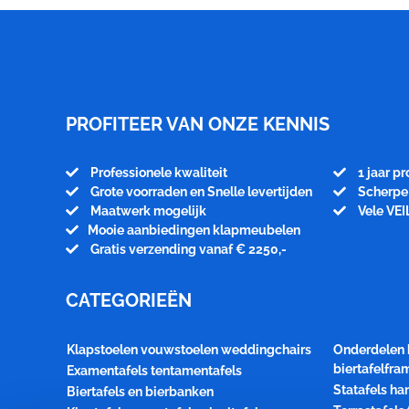
Meubelfabriek
Niënhuis
PROFITEER VAN ONZE KENNIS
Professionele kwaliteit
1 jaar p
Grote voorraden en Snelle levertijden
Scherpe 
Maatwerk mogelijk
Vele VEI
Mooie aanbiedingen klapmeubelen
Gratis verzending vanaf € 2250,-
CATEGORIEËN
Klapstoelen vouwstoelen weddingchairs
Onderdelen 
biertafelfr
Examentafels tentamentafels
Statafels ha
Biertafels en bierbanken