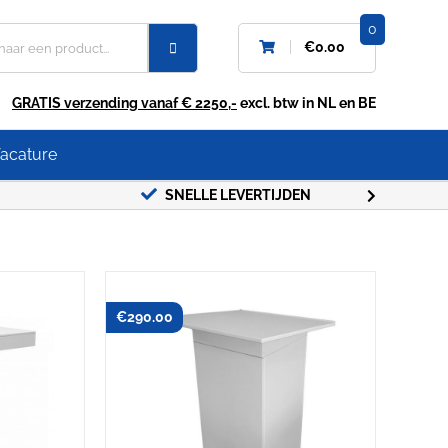
0
€
0.00
GRATIS verzending vanaf € 2250,-
excl. btw in NL en BE
acature
SNELLE LEVERTIJDEN
GRATIS
€
290.00