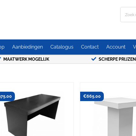
Zoeken
naar:
op
Aanbiedingen
Catalogus
Contact
Account
V
MAATWERK MOGELIJK
SCHERPE PRIJZEN
975.00
€
665.00