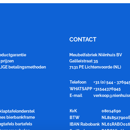
CONTACT
roductgarantie
Meubelfabriek Niënhuis BV
prijzen
Galileistraat 35
LIGE betalingsmethoden
7131 PE Lichtenvoorde (NL)
Telefoon
+31 (0) 544 - 37694
WHATSAPP
+31544376945
E-mail
verkoop@nienhuis
KvK
08014690
klaptafelonderstel
ames bierbankframe
BTW
NL818527900
ngtafels bartafels
IBAN Rabobank
NL61RABO016