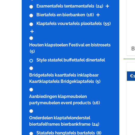
Examentafels tentamentafels
(24)
Biertafels en bierbanken
(16)
Klaptafels vouwtafels plooitafels
(55)
Houten klapstoelen Festival en bistrosets
B
(5)
Style statafel buffettafel dinertafel
Bridgetafels kaarttafels inklapbaar
€
Kaartklaptafels Bridgeklaptafels
(5)
Aanbiedingen klapmeubelen
partymeubelen event products
(16)
Onderdelen klaptafelonderstel
biertafelframes bierbankframe
(24)
Statafels hangtafels bartafels
(8)