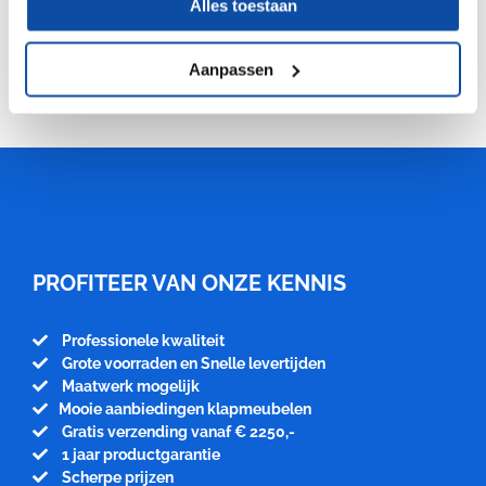
Oorspronkelijke
Huidige
Alles toestaan
klapstoelen bistro
prijs
prijs
was:
is:
Aanpassen
€1,148.75.
€1,137.50.
Meubelfabriek
Niënhuis
PROFITEER VAN ONZE KENNIS
Professionele kwaliteit
Grote voorraden en Snelle levertijden
Maatwerk mogelijk
Mooie aanbiedingen klapmeubelen
Gratis verzending vanaf € 2250,-
1 jaar productgarantie
Scherpe prijzen