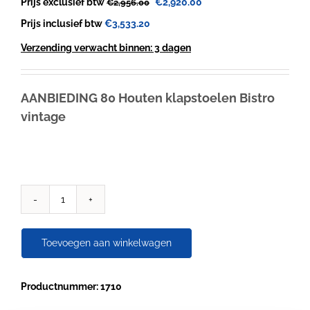
Oorspronkelijke
Huidige
Prijs exclusief btw
€
2,920.00
€
2,956.00
prijs
prijs
Prijs inclusief btw
€
3,533.20
was:
is:
€2,956.00.
€2,920.00.
Verzending verwacht binnen: 3 dagen
AANBIEDING 80 Houten klapstoelen Bistro
vintage
AANBIEDING
80
Houten
Toevoegen aan winkelwagen
klapstoelen
Bistro
vintage
Productnummer: 1710
aantal