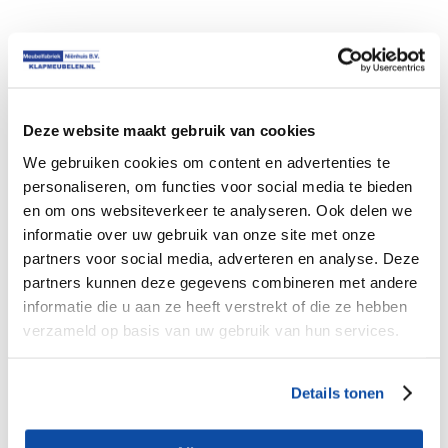
Je zou ook kunnen houden van …
Deze website maakt gebruik van cookies
We gebruiken cookies om content en advertenties te
Sale !
€
€
1,148.75
1,137.50
personaliseren, om functies voor social media te bieden
en om ons websiteverkeer te analyseren. Ook delen we
informatie over uw gebruik van onze site met onze
partners voor social media, adverteren en analyse. Deze
partners kunnen deze gegevens combineren met andere
informatie die u aan ze heeft verstrekt of die ze hebben
verzameld op basis van uw gebruik van hun services.
Details tonen
AANBIEDING Transportkar met 25 Houten