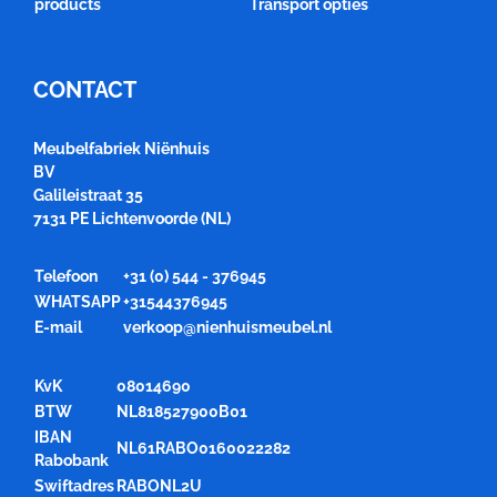
products
Transport opties
CONTACT
Meubelfabriek Niënhuis
BV
Galileistraat 35
7131 PE Lichtenvoorde (NL)
Telefoon
+31 (0) 544 - 376945
WHATSAPP
+31544376945
E-mail
verkoop@nienhuismeubel.nl
KvK
08014690
BTW
NL818527900B01
IBAN
NL61RABO0160022282
Rabobank
Swiftadres
RABONL2U