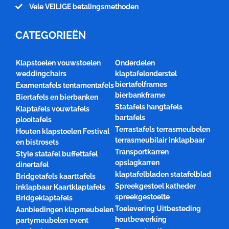
Vele VEILIGE betalingsmethoden
CATEGORIEËN
Klapstoelen vouwstoelen
Onderdelen
weddingchairs
klaptafelonderstel
biertafelframes
Examentafels tentamentafels
bierbankframe
Biertafels en bierbanken
Statafels hangtafels
Klaptafels vouwtafels
bartafels
plooitafels
Terrastafels terrasmeubelen
Houten klapstoelen Festival
terrasmeubilair inklapbaar
en bistrosets
Transportkarren
Style statafel buffettafel
opslagkarren
dinertafel
klaptafelbladen statafelblad
Bridgetafels kaarttafels
Spreekgestoel katheder
inklapbaar Kaartklaptafels
spreekgestoelte
Bridgeklaptafels
Toelevering Uitbesteding
Aanbiedingen klapmeubelen
houtbewerking
partymeubelen event