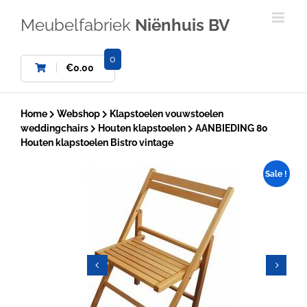
Ga
naar
Meubelfabriek
Niënhuis BV
inhoud
0
€
0.00
Home
Webshop
Klapstoelen vouwstoelen
weddingchairs
Houten klapstoelen
AANBIEDING 80
Houten klapstoelen Bistro vintage
Sale !