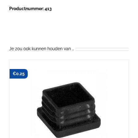
U
Productnummer: 413
en
T
voet
aantal
Je zou ook kunnen houden van …
€
0.25