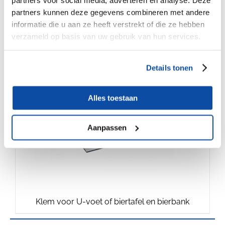
T voet
partners kunnen deze gegevens combineren met andere
informatie die u aan ze heeft verstrekt of die ze hebben
verzameld op basis van uw gebruik van hun services.
€
4.50
Details tonen
Alles toestaan
Aanpassen
Klem voor U-voet of biertafel en bierbank