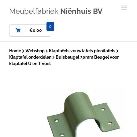
Ga
naar
Meubelfabriek
Niënhuis BV
inhoud
0
€
0.00
Home
Webshop
Klaptafels vouwtafels plooitafels
Klaptafel onderdelen
Buisbeugel 30mm Beugel voor
klaptafel U en T voet