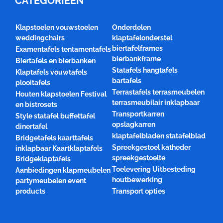
CATEGORIEËN
Klapstoelen vouwstoelen
Onderdelen
weddingchairs
klaptafelonderstel
biertafelframes
Examentafels tentamentafels
bierbankframe
Biertafels en bierbanken
Statafels hangtafels
Klaptafels vouwtafels
bartafels
plooitafels
Terrastafels terrasmeubelen
Houten klapstoelen Festival
terrasmeubilair inklapbaar
en bistrosets
Transportkarren
Style statafel buffettafel
opslagkarren
dinertafel
klaptafelbladen statafelblad
Bridgetafels kaarttafels
Spreekgestoel katheder
inklapbaar Kaartklaptafels
spreekgestoelte
Bridgeklaptafels
Toelevering Uitbesteding
Aanbiedingen klapmeubelen
houtbewerking
partymeubelen event
products
Transport opties