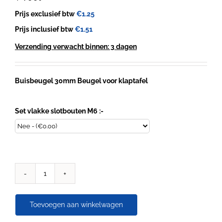
Prijs exclusief btw
€
1.25
Prijs inclusief btw
€
1.51
Verzending verwacht binnen: 3 dagen
Buisbeugel 30mm Beugel voor klaptafel
Set vlakke slotbouten M6 :-
Buisbeugel
30mm
Beugel
Toevoegen aan winkelwagen
voor
klaptafel