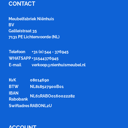
CONTACT
Meubelfabriek Niënhuis
BV
Galileistraat 35
7131 PE Lichtenvoorde (NL)
Telefoon
+31 (0) 544 - 376945
WHATSAPP
+31544376945
E-mail
verkoop@nienhuismeubel.nl
KvK
08014690
BTW
NL818527900B01
IBAN
NL61RABO0160022282
Rabobank
Swiftadres
RABONL2U
ACCOUNT