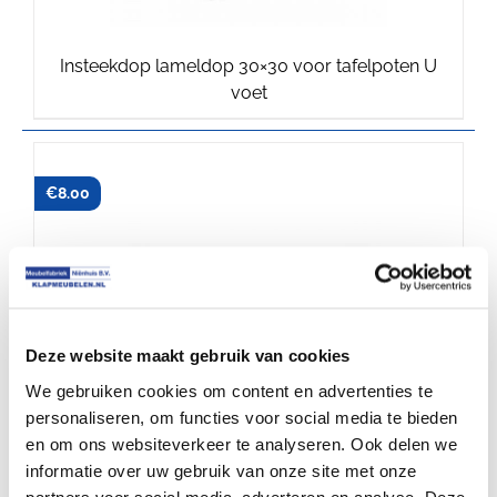
Insteekdop lameldop 30×30 voor tafelpoten U
voet
€
8.00
Deze website maakt gebruik van cookies
We gebruiken cookies om content en advertenties te
personaliseren, om functies voor social media te bieden
en om ons websiteverkeer te analyseren. Ook delen we
informatie over uw gebruik van onze site met onze
Schaarklem voor klaptafel U voet schaarklem en
partners voor social media, adverteren en analyse. Deze