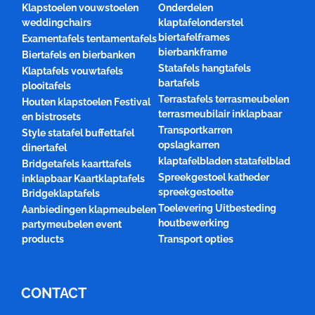
Klapstoelen vouwstoelen
Onderdelen
weddingchairs
klaptafelonderstel
biertafelframes
Examentafels tentamentafels
bierbankframe
Biertafels en bierbanken
Statafels hangtafels
Klaptafels vouwtafels
bartafels
plooitafels
Terrastafels terrasmeubelen
Houten klapstoelen Festival
terrasmeubilair inklapbaar
en bistrosets
Transportkarren
Style statafel buffettafel
opslagkarren
dinertafel
klaptafelbladen statafelblad
Bridgetafels kaarttafels
Spreekgestoel katheder
inklapbaar Kaartklaptafels
spreekgestoelte
Bridgeklaptafels
Toelevering Uitbesteding
Aanbiedingen klapmeubelen
houtbewerking
partymeubelen event
products
Transport opties
CONTACT