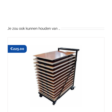
Je zou ook kunnen houden van …
€
225.00