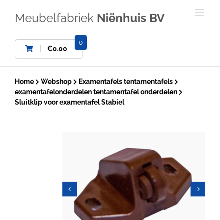
Ga
naar
Meubelfabriek
Niënhuis BV
inhoud
0
€
0.00
Home
Webshop
Examentafels tentamentafels
examentafelonderdelen tentamentafel onderdelen
Sluitklip voor examentafel Stabiel