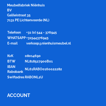
Meubelfabriek Niënhuis
BV
Galileistraat 35
7131 PE Lichtenvoorde (NL)
Telefoon
+31 (0) 544 - 376945
WHATSAPP
+31544376945
E-mail
verkoop@nienhuismeubel.nl
KvK
08014690
BTW
NL818527900B01
IBAN
NL61RABO0160022282
Rabobank
Swiftadres
RABONL2U
ACCOUNT