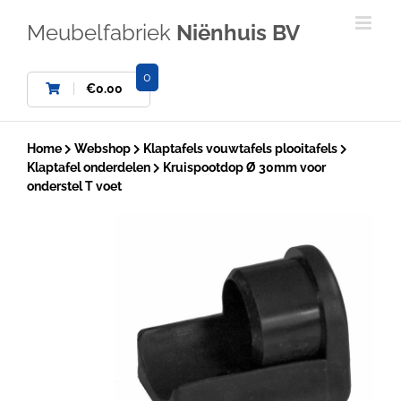
Ga
naar
Meubelfabriek
Niënhuis BV
inhoud
0
€
0.00
Home
Webshop
Klaptafels vouwtafels plooitafels
Klaptafel onderdelen
Kruispootdop Ø 30mm voor
onderstel T voet