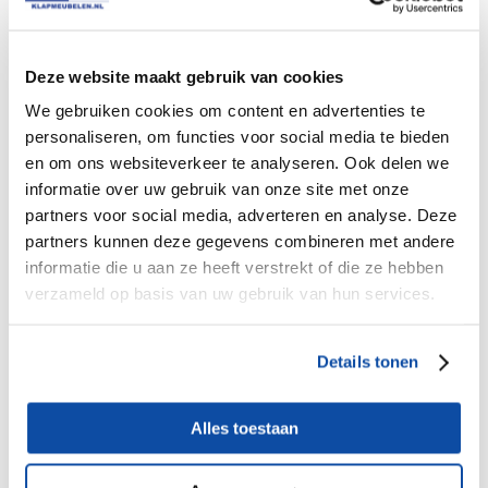
€
8.00
Deze website maakt gebruik van cookies
We gebruiken cookies om content en advertenties te
personaliseren, om functies voor social media te bieden
en om ons websiteverkeer te analyseren. Ook delen we
informatie over uw gebruik van onze site met onze
partners voor social media, adverteren en analyse. Deze
partners kunnen deze gegevens combineren met andere
informatie die u aan ze heeft verstrekt of die ze hebben
verzameld op basis van uw gebruik van hun services.
Schaarklem voor klaptafel U voet schaarklem en
Details tonen
T voet
Alles toestaan