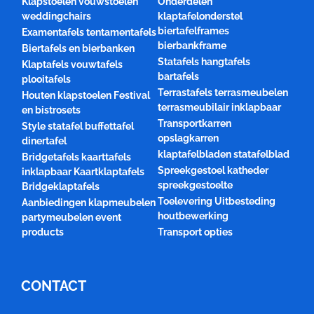
Klapstoelen vouwstoelen
Onderdelen
weddingchairs
klaptafelonderstel
biertafelframes
Examentafels tentamentafels
bierbankframe
Biertafels en bierbanken
Statafels hangtafels
Klaptafels vouwtafels
bartafels
plooitafels
Terrastafels terrasmeubelen
Houten klapstoelen Festival
terrasmeubilair inklapbaar
en bistrosets
Transportkarren
Style statafel buffettafel
opslagkarren
dinertafel
klaptafelbladen statafelblad
Bridgetafels kaarttafels
Spreekgestoel katheder
inklapbaar Kaartklaptafels
spreekgestoelte
Bridgeklaptafels
Toelevering Uitbesteding
Aanbiedingen klapmeubelen
houtbewerking
partymeubelen event
products
Transport opties
CONTACT