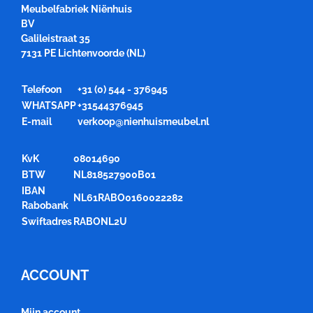
Meubelfabriek Niënhuis
BV
Galileistraat 35
7131 PE Lichtenvoorde (NL)
Telefoon
+31 (0) 544 - 376945
WHATSAPP
+31544376945
E-mail
verkoop@nienhuismeubel.nl
KvK
08014690
BTW
NL818527900B01
IBAN
NL61RABO0160022282
Rabobank
Swiftadres
RABONL2U
ACCOUNT
Mijn account