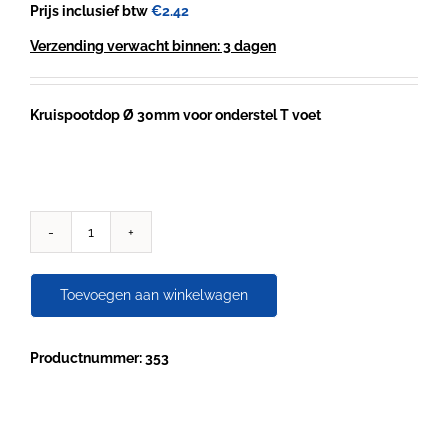
Prijs inclusief btw
€
2.42
Verzending verwacht binnen: 3 dagen
Kruispootdop Ø 30mm voor onderstel T voet
Kruispootdop
Ø
30mm
Toevoegen aan winkelwagen
voor
onderstel
T
Productnummer: 353
voet
aantal