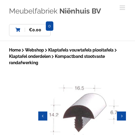
Ga
naar
Meubelfabriek
Niënhuis BV
inhoud
0
€
0.00
Home
Webshop
Klaptafels vouwtafels plooitafels
Klaptafel onderdelen
Kompactband stootvaste
randafwerking