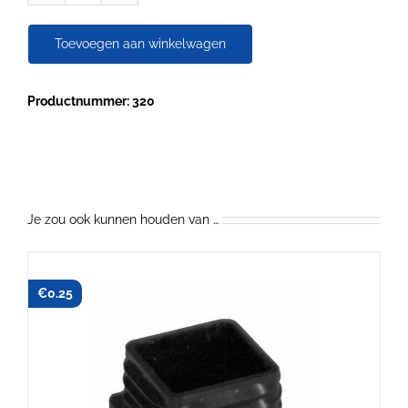
stootvaste
randafwerking
Toevoegen aan winkelwagen
aantal
Productnummer: 320
Je zou ook kunnen houden van …
€
0.25