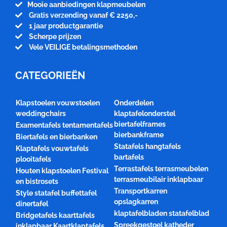
Mooie aanbiedingen klapmeubelen
Gratis verzending vanaf € 2250,-
1 jaar productgarantie
Scherpe prijzen
Vele VEILIGE betalingsmethoden
CATEGORIEËN
Klapstoelen vouwstoelen
Onderdelen
weddingchairs
klaptafelonderstel
biertafelframes
Examentafels tentamentafels
bierbankframe
Biertafels en bierbanken
Statafels hangtafels
Klaptafels vouwtafels
bartafels
plooitafels
Terrastafels terrasmeubelen
Houten klapstoelen Festival
terrasmeubilair inklapbaar
en bistrosets
Transportkarren
Style statafel buffettafel
opslagkarren
dinertafel
klaptafelbladen statafelblad
Bridgetafels kaarttafels
Spreekgestoel katheder
inklapbaar Kaartklaptafels