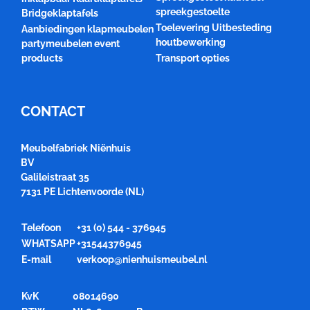
spreekgestoelte
Bridgeklaptafels
Toelevering Uitbesteding
Aanbiedingen klapmeubelen
houtbewerking
partymeubelen event
products
Transport opties
CONTACT
Meubelfabriek Niënhuis
BV
Galileistraat 35
7131 PE Lichtenvoorde (NL)
Telefoon
+31 (0) 544 - 376945
WHATSAPP
+31544376945
E-mail
verkoop@nienhuismeubel.nl
KvK
08014690