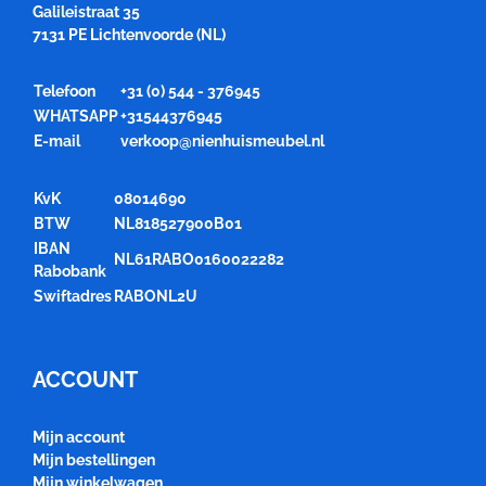
Galileistraat 35
7131 PE Lichtenvoorde (NL)
Telefoon
+31 (0) 544 - 376945
WHATSAPP
+31544376945
E-mail
verkoop@nienhuismeubel.nl
KvK
08014690
BTW
NL818527900B01
IBAN
NL61RABO0160022282
Rabobank
Swiftadres
RABONL2U
ACCOUNT
Mijn account
Mijn bestellingen
Mijn winkelwagen