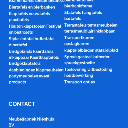
biertafelframes
Examentafels tentamentafels
bierbankframe
Biertafels en bierbanken
Statafels hangtafels
Klaptafels vouwtafels
bartafels
plooitafels
Terrastafels terrasmeubelen
Houten klapstoelen Festival
terrasmeubilair inklapbaar
en bistrosets
Transportkarren
Style statafel buffettafel
opslagkarren
dinertafel
klaptafelbladen statafelblad
Bridgetafels kaarttafels
Spreekgestoel katheder
inklapbaar Kaartklaptafels
spreekgestoelte
Bridgeklaptafels
Toelevering Uitbesteding
Aanbiedingen klapmeubelen
houtbewerking
partymeubelen event
products
Transport opties
CONTACT
Meubelfabriek Niënhuis
BV