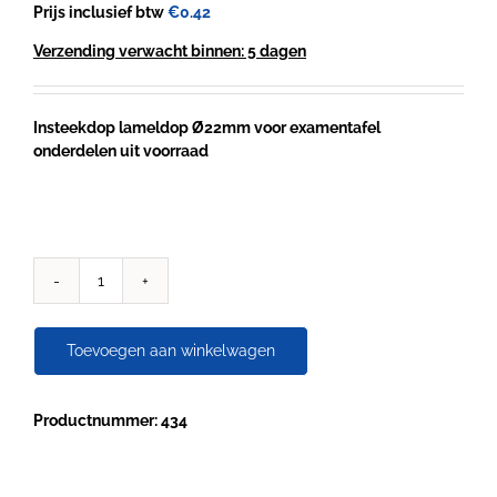
Prijs inclusief btw
€
0.42
Verzending verwacht binnen: 5 dagen
Insteekdop lameldop Ø22mm voor examentafel
onderdelen uit voorraad
Insteekdop
Ø22
examentafels
Toevoegen aan winkelwagen
aantal
Productnummer: 434