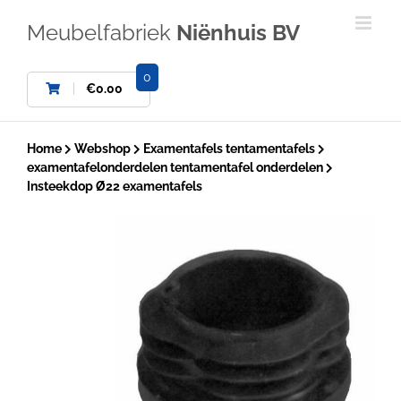
Ga
naar
Meubelfabriek
Niënhuis BV
inhoud
0
€
0.00
Home
Webshop
Examentafels tentamentafels
examentafelonderdelen tentamentafel onderdelen
Insteekdop Ø22 examentafels