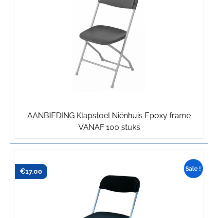
AANBIEDING Klapstoel Niënhuis Epoxy frame
Oorspronkelijke
Huidige
VANAF 100 stuks
prijs
prijs
was:
is:
€12.75.
€12.00.
Sale !
€
€
17.75
17.00