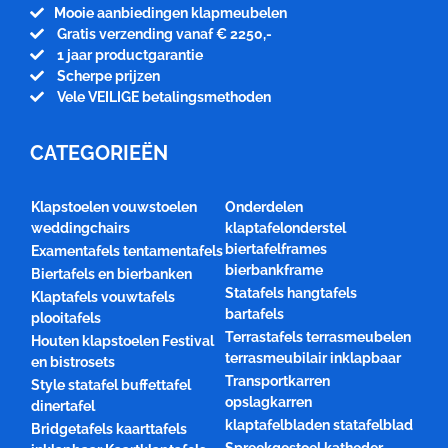
Mooie aanbiedingen klapmeubelen
Gratis verzending vanaf € 2250,-
1 jaar productgarantie
Scherpe prijzen
Vele VEILIGE betalingsmethoden
CATEGORIEËN
Klapstoelen vouwstoelen
Onderdelen
weddingchairs
klaptafelonderstel
biertafelframes
Examentafels tentamentafels
bierbankframe
Biertafels en bierbanken
Statafels hangtafels
Klaptafels vouwtafels
bartafels
plooitafels
Terrastafels terrasmeubelen
Houten klapstoelen Festival
terrasmeubilair inklapbaar
en bistrosets
Transportkarren
Style statafel buffettafel
opslagkarren
dinertafel
klaptafelbladen statafelblad
Bridgetafels kaarttafels