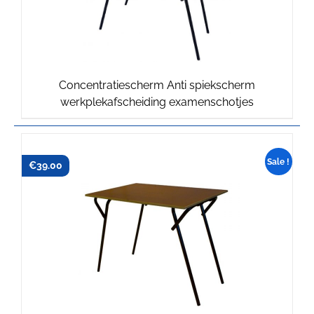
Concentratiescherm Anti spiekscherm
werkplekafscheiding examenschotjes
Sale !
€
€
39.75
39.00