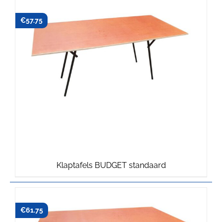
€
57.75
Klaptafels BUDGET standaard
€
61.75