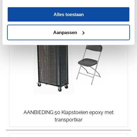
koppelstukken Chroom
Alles toestaan
Sale !
€
€
862.50
850.00
Aanpassen
AANBIEDING 50 Klapstoelen epoxy met
Oorspronkelijke
Huidige
transportkar
prijs
prijs
was:
is:
€862.50.
€850.00.