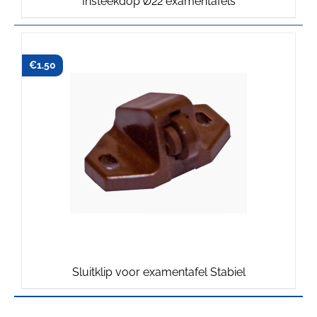
Insteekdop Ø22 examentafels
€
1.50
Sluitklip voor examentafel Stabiel