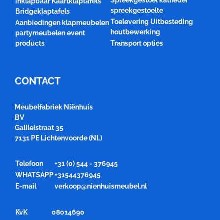
Spreekgestoel katheder
inklapbaar Kaartklaptafels
spreekgestoelte
Bridgeklaptafels
Toelevering Uitbesteding
Aanbiedingen klapmeubelen
houtbewerking
partymeubelen event
products
Transport opties
CONTACT
Meubelfabriek Niënhuis
BV
Galileistraat 35
7131 PE Lichtenvoorde (NL)
Telefoon
+31 (0) 544 - 376945
WHATSAPP
+31544376945
E-mail
verkoop@nienhuismeubel.nl
KvK
08014690