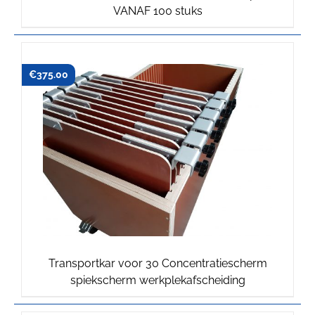
VANAF 100 stuks
prijs
prijs
was:
is:
€45.75.
€45.00.
€
375.00
Transportkar voor 30 Concentratiescherm
spiekscherm werkplekafscheiding