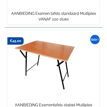
AANBIEDING Examen tafels standaard Multiplex
Oorspronkelijke
Huidige
VANAF 100 stuks
prijs
prijs
was:
is:
€39.75.
€39.00.
Sale !
€
€
45.75
45.00
AANBIEDING Examentafels stabiel Multiplex
Oorspronkelijke
Huidige