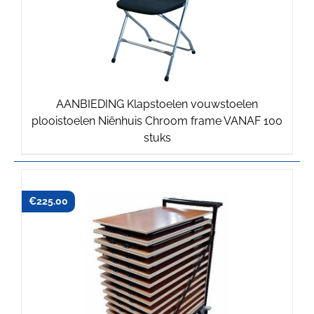
AANBIEDING Klapstoelen vouwstoelen
plooistoelen Niënhuis Chroom frame VANAF 100
Oorspronkelijke
Huidige
stuks
prijs
prijs
was:
is:
€17.75.
€17.00.
€
225.00