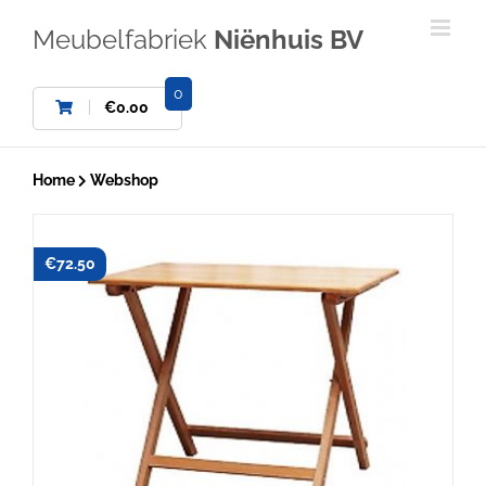
Ga
naar
Meubelfabriek
Niënhuis BV
inhoud
0
€
0.00
Home
Webshop
€
72.50