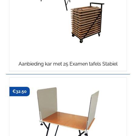
Oorspronkelijke
Huidige
Aanbieding kar met 25 Examen tafels Stabiel
prijs
prijs
was:
is:
€1,368.75.
€1,350.00.
€
32.50