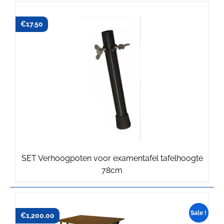
€
17.50
SET Verhoogpoten voor examentafel tafelhoogte
78cm
Sale !
€
€
1,218.75
1,200.00